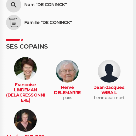
Nom "DE CONINCK"
Famille "DE CONINCK"
SES COPAINS
Francoise
Hervé
Jean-Jacques
LINDEMAN
DELEMARRE
WIBAIL
(DELACRESSONNI
paris
henin beaumont
ERE)
montreal