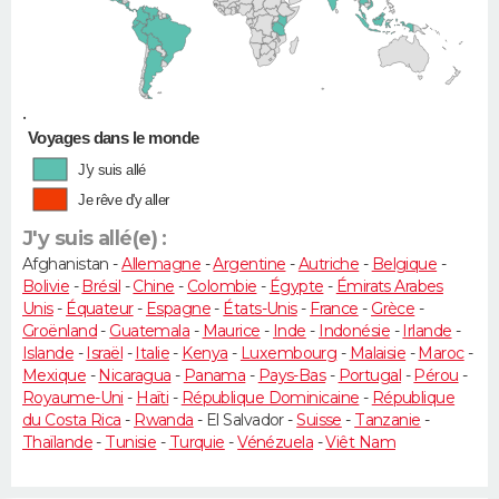
•
Voyages dans le monde
J'y suis allé
Je rêve d'y aller
J'y suis allé(e) :
Afghanistan -
Allemagne
-
Argentine
-
Autriche
-
Belgique
-
Bolivie
-
Brésil
-
Chine
-
Colombie
-
Égypte
-
Émirats Arabes
Unis
-
Équateur
-
Espagne
-
États-Unis
-
France
-
Grèce
-
Groënland
-
Guatemala
-
Maurice
-
Inde
-
Indonésie
-
Irlande
-
Islande
-
Israël
-
Italie
-
Kenya
-
Luxembourg
-
Malaisie
-
Maroc
-
Mexique
-
Nicaragua
-
Panama
-
Pays-Bas
-
Portugal
-
Pérou
-
Royaume-Uni
-
Haïti
-
République Dominicaine
-
République
du Costa Rica
-
Rwanda
- El Salvador -
Suisse
-
Tanzanie
-
Thaïlande
-
Tunisie
-
Turquie
-
Vénézuela
-
Viêt Nam