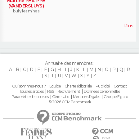
Martine PHILIPPE
(VANDERSLUYS)
bully les mines
Plus
Annuaire des membres :
A
B
C
D
E
F
G
H
I
J
K
L
M
N
O
P
Q
R
S
T
U
V
W
X
Y
Z
Qui sommes-nous ?
Equipe
Charte éditoriale
Publicité
Contact
Tous les articles
RSS
Recrutement
Données personnelles
Paramétrer les cookies
Gérer Utiq
Mentions légales
Groupe Figaro
© 2026 CCM Benchmark