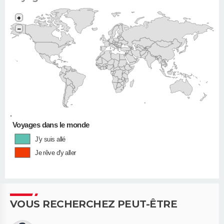
+
−
•
Voyages dans le monde
J'y suis allé
Je rêve d'y aller
VOUS RECHERCHEZ PEUT-ÊTRE