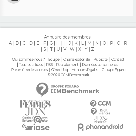
Annuaire des membres :
A
B
C
D
E
F
G
H
I
J
K
L
M
N
O
P
Q
R
S
T
U
V
W
X
Y
Z
Qui sommes-nous ?
Equipe
Charte éditoriale
Publicité
Contact
Tous les articles
RSS
Recrutement
Données personnelles
Paramétrer les cookies
Gérer Utiq
Mentions légales
Groupe Figaro
© 2026 CCM Benchmark