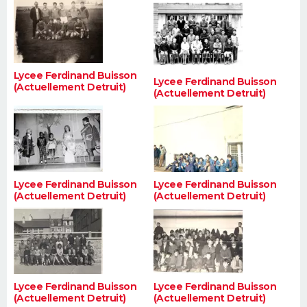
FORUM
Lifestyle
Sport
Television
Cinema
Bricolage
Culture
Auto
Voyage
Lycee Ferdinand Buisson
Lycee Ferdinand Buisson
(Actuellement Detruit)
(Actuellement Detruit)
Lycee Ferdinand Buisson
Lycee Ferdinand Buisson
(Actuellement Detruit)
(Actuellement Detruit)
Lycee Ferdinand Buisson
Lycee Ferdinand Buisson
(Actuellement Detruit)
(Actuellement Detruit)