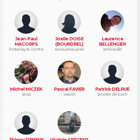
Jean-Paul
Joelle DOISE
Laurence
MACORPS
(BOURDREL)
BELLENGIER
fontenay le comte
escaudoeuvres
annoeullin
Michel MICZEK
Pascal FAVIER
Patrick DELRUE
arras
wavrin
la teste de buch
Thierry DENEVE
Virginie SERGENT