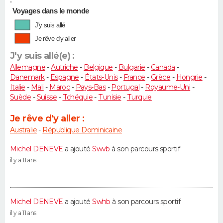
•
Voyages dans le monde
J'y suis allé
Je rêve d'y aller
J'y suis allé(e) :
Allemagne
-
Autriche
-
Belgique
-
Bulgarie
-
Canada
-
Danemark
-
Espagne
-
États-Unis
-
France
-
Grèce
-
Hongrie
-
Italie
-
Mali
-
Maroc
-
Pays-Bas
-
Portugal
-
Royaume-Uni
-
Suède
-
Suisse
-
Tchéquie
-
Tunisie
-
Turquie
Je rêve d'y aller :
Australie
-
République Dominicaine
Michel DENEVE
a ajouté
Swvb
à son parcours sportif
il y a 11 ans
Michel DENEVE
a ajouté
Swhb
à son parcours sportif
il y a 11 ans