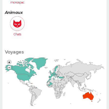
monospac
e (Espace,
Scénic,
Animaux
Xsara
Picasso...)
Chats
Voyages
+
−