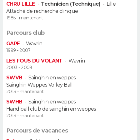
CHRU LILLE
- Technicien (Technique)
-
Lille
FORUM
Attaché de recherche clinique
Lifestyle
Sport
Television
Cinema
Bricolage
Culture
Auto
Voyage
1985 - maintenant
Parcours club
GAPE
-
Wavrin
1999 - 2007
LES FOUS DU VOLANT
-
Wavrin
2003 - 2009
SWVB
-
Sainghin en weppes
Sainghin Weppes Volley Ball
2013 - maintenant
SWHB
-
Sainghin en weppes
Hand ball club de sainghin en weppes
2013 - maintenant
Parcours de vacances