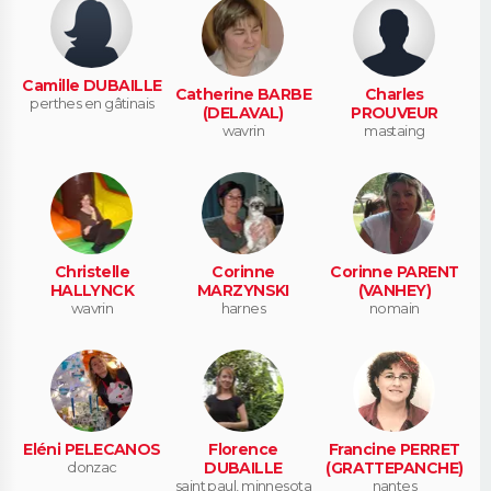
Camille DUBAILLE
Catherine BARBE
Charles
perthes en gâtinais
(DELAVAL)
PROUVEUR
wavrin
mastaing
Christelle
Corinne
Corinne PARENT
HALLYNCK
MARZYNSKI
(VANHEY)
wavrin
harnes
nomain
Eléni PELECANOS
Florence
Francine PERRET
donzac
DUBAILLE
(GRATTEPANCHE)
saint paul, minnesota
nantes