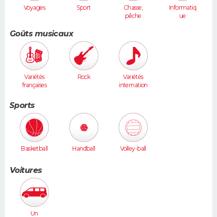
Voyages
Sport
Chasse,
Informatiq
pêche
ue
Goûts musicaux
Variétés
Rock
Variétés
françaises
internation
ales
Sports
Basketball
Handball
Volley-ball
Voitures
Un