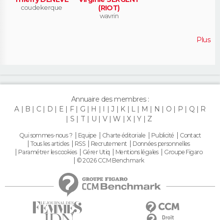
coudekerque
(RIOT)
wavrin
Plus
Annuaire des membres :
A
B
C
D
E
F
G
H
I
J
K
L
M
N
O
P
Q
R
S
T
U
V
W
X
Y
Z
Qui sommes-nous ?
Equipe
Charte éditoriale
Publicité
Contact
Tous les articles
RSS
Recrutement
Données personnelles
Paramétrer les cookies
Gérer Utiq
Mentions légales
Groupe Figaro
© 2026 CCM Benchmark