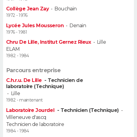
Collège Jean Zay
-
Bouchain
Guide de la santé
Médicaments
+
Alimentation
Maladies
Sommeil
VOYAGE
1972 - 1976
Lycée Jules Mousseron
-
Denain
City break
Voyage de noces
Climat
Destinations
Voyage nature
Forum
+
PHOTO
1976 - 1981
Chru De Lille, Institut Gernez Rieux
-
Lille
GUIDES D'ACHAT
ELAM
1982 - 1984
BONS PLANS
Parcours entreprise
CARTE DE VOEUX
C.h.r.u. De Lille
- Technicien de
Carte Bonne année
Carte Pâques
Carte de Noël
Carte Saint-Valentin
Carte d'anniversaire
DICTIONNAIRE
laboratoire (Technique)
-
Lille
Biographies
Expressions
Dictionnaire
Citations
Proverbes
PROGRAMME TV
1982 - maintenant
Laboratoire Jourdel
- Technicien (Technique)
-
COPAINS D'AVANT
Villeneuve d'ascq
Technicien de laboratoire
Se connecter
Collèges
Universités
Service militaire
S'inscrire
Lycées
Primaires
Entreprises
Avis de recherche
AVIS DE DÉCÈS
1984 - 1984