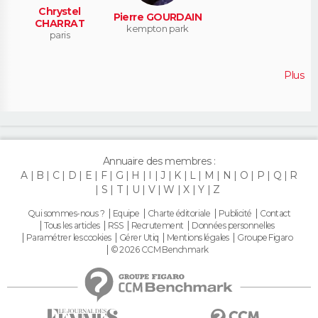
Chrystel
Pierre GOURDAIN
CHARRAT
kempton park
paris
Plus
Annuaire des membres :
A
B
C
D
E
F
G
H
I
J
K
L
M
N
O
P
Q
R
S
T
U
V
W
X
Y
Z
Qui sommes-nous ?
Equipe
Charte éditoriale
Publicité
Contact
Tous les articles
RSS
Recrutement
Données personnelles
Paramétrer les cookies
Gérer Utiq
Mentions légales
Groupe Figaro
© 2026 CCM Benchmark