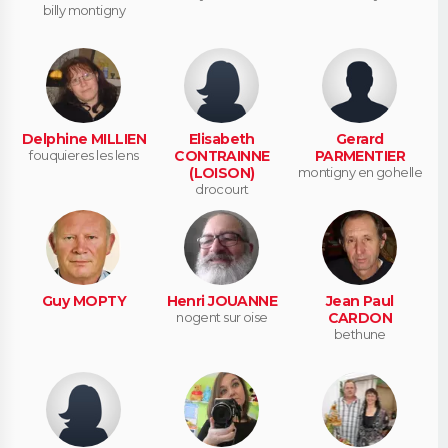
billy montigny
Delphine MILLIEN
Elisabeth
Gerard
fouquieres les lens
CONTRAINNE
PARMENTIER
(LOISON)
montigny en gohelle
drocourt
Guy MOPTY
Henri JOUANNE
Jean Paul
nogent sur oise
CARDON
bethune