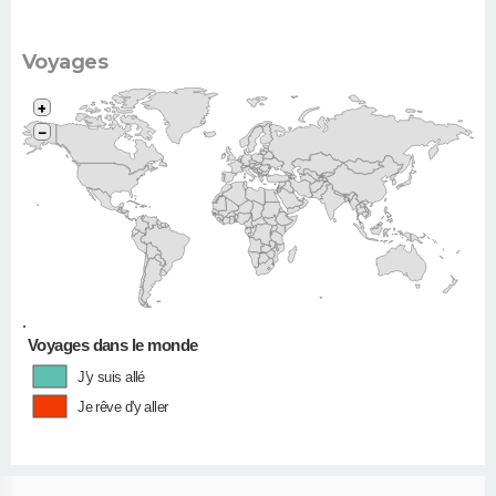
Voyages
+
−
•
Voyages dans le monde
J'y suis allé
Je rêve d'y aller