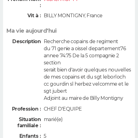
:
Vit à :
BILLY MONTIGNY
,
France
Ma vie aujourd'hui
Description
Recherche copains de regiment
du 71 genie a oissel departement76
annee 74:75 De la 5 compagnie 2
section
serait bien d'avoir quelques nouvelles
de mes copains et du sgt leborloch
cc gourdin sl herbez velcomme et le
sgt jubert
Adjoint au maire de Billy Montigny
Profession :
CHEF D'EQUIPE
Situation
marié(e)
familiale :
Enfants :
5