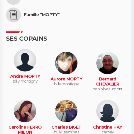
Famille "MOPTY"
SES COPAINS
Andre MOPTY
Aurore MOPTY
Bernard
billy montigny
billy montigny
CHEVALIER
henin beaumont
Caroline FERRO
Charles BIGET
Christine HAY
MILON
bully les mines
cernay