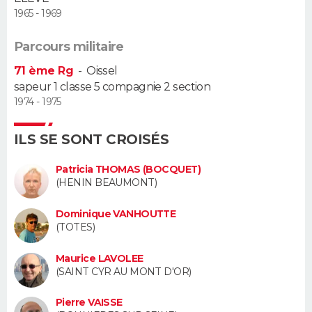
1965 - 1969
Guide de la santé
Médicaments
+
Alimentation
Maladies
Sommeil
VOYAGE
Parcours militaire
City break
Voyage de noces
Climat
Destinations
Voyage nature
Forum
+
PHOTO
71 ème Rg
-
Oissel
sapeur 1 classe 5 compagnie 2 section
GUIDES D'ACHAT
1974 - 1975
BONS PLANS
ILS SE SONT CROISÉS
CARTE DE VOEUX
Patricia THOMAS (BOCQUET)
(HENIN BEAUMONT)
Carte Bonne année
Carte Pâques
Carte de Noël
Carte Saint-Valentin
Carte d'anniversaire
DICTIONNAIRE
Dominique VANHOUTTE
Biographies
Expressions
Dictionnaire
Citations
Proverbes
(TOTES)
PROGRAMME TV
Maurice LAVOLEE
COPAINS D'AVANT
(SAINT CYR AU MONT D'OR)
Se connecter
Collèges
Universités
Service militaire
S'inscrire
Lycées
Primaires
Entreprises
Avis de recherche
AVIS DE DÉCÈS
Pierre VAISSE