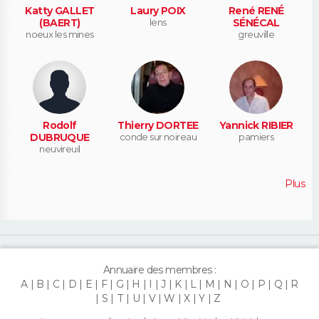
Katty GALLET
Laury POIX
René RENÉ
(BAERT)
lens
SÉNÉCAL
noeux les mines
greuville
Rodolf
Thierry DORTEE
Yannick RIBIER
DUBRUQUE
conde sur noireau
pamiers
neuvireuil
Plus
Annuaire des membres :
A
B
C
D
E
F
G
H
I
J
K
L
M
N
O
P
Q
R
S
T
U
V
W
X
Y
Z