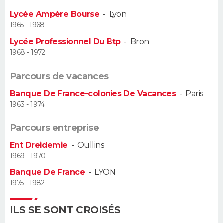
Lycée Ampère Bourse
-
Lyon
Guide de la santé
Médicaments
+
Alimentation
Maladies
Sommeil
VOYAGE
1965 - 1968
Lycée Professionnel Du Btp
-
Bron
City break
Voyage de noces
Climat
Destinations
Voyage nature
Forum
+
PHOTO
1968 - 1972
GUIDES D'ACHAT
Parcours de vacances
Banque De France-colonies De Vacances
-
Paris
BONS PLANS
1963 - 1974
CARTE DE VOEUX
Parcours entreprise
Carte Bonne année
Carte Pâques
Carte de Noël
Carte Saint-Valentin
Carte d'anniversaire
DICTIONNAIRE
Ent Dreidemie
-
Oullins
1969 - 1970
Biographies
Expressions
Dictionnaire
Citations
Proverbes
PROGRAMME TV
Banque De France
-
LYON
1975 - 1982
COPAINS D'AVANT
Se connecter
Collèges
Universités
Service militaire
S'inscrire
Lycées
Primaires
Entreprises
Avis de recherche
ILS SE SONT CROISÉS
AVIS DE DÉCÈS