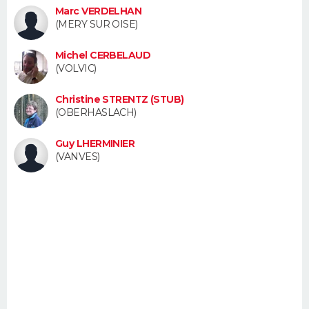
Marc VERDELHAN
FORUM
(MERY SUR OISE)
Lifestyle
Sport
Television
Cinema
Bricolage
Culture
Auto
Voyage
Michel CERBELAUD
(VOLVIC)
Christine STRENTZ (STUB)
(OBERHASLACH)
Guy LHERMINIER
(VANVES)