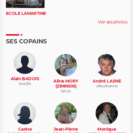
ECOLE LAMARTINE
Voir ses photos
SES COPAINS
Alain BADOIS
Aline MORY
André LASNE
laviolle
(ZIMINSKI)
villeurbanne
lance
Carine
Jean-Pierre
Monique