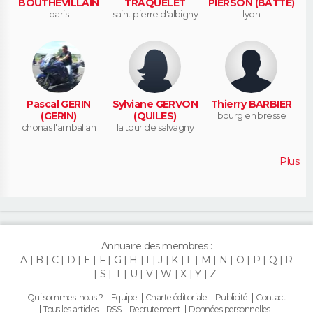
BOUTHEVILLAIN
TRAQUELET
PIERSON (BATTE)
paris
saint pierre d'albigny
lyon
Pascal GERIN
Sylviane GERVON
Thierry BARBIER
(GERIN)
(QUILES)
bourg en bresse
chonas l'amballan
la tour de salvagny
Plus
Annuaire des membres :
A
B
C
D
E
F
G
H
I
J
K
L
M
N
O
P
Q
R
S
T
U
V
W
X
Y
Z
Qui sommes-nous ?
Equipe
Charte éditoriale
Publicité
Contact
Tous les articles
RSS
Recrutement
Données personnelles