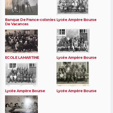
Banque De France-colonies
Lycée Ampère Bourse
De Vacances
ECOLE LAMARTINE
Lycée Ampère Bourse
Lycée Ampère Bourse
Lycée Ampère Bourse