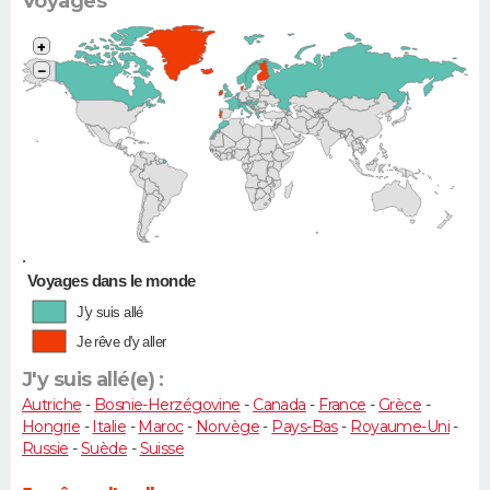
Voyages
+
−
•
Voyages dans le monde
J'y suis allé
Je rêve d'y aller
J'y suis allé(e) :
Autriche
-
Bosnie-Herzégovine
-
Canada
-
France
-
Grèce
-
Hongrie
-
Italie
-
Maroc
-
Norvège
-
Pays-Bas
-
Royaume-Uni
-
Russie
-
Suède
-
Suisse