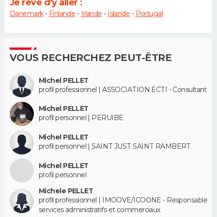
Je rêve d'y aller :
Danemark
-
Finlande
-
Irlande
-
Islande
-
Portugal
VOUS RECHERCHEZ PEUT-ÊTRE
Michel PELLET
profil professionnel | ASSOCIATION ECTI - Consultant
Michel PELLET
profil personnel | PERUIBE
Michel PELLET
profil personnel | SAINT JUST SAINT RAMBERT
Michel PELLET
profil personnel
Michele PELLET
profil professionnel | IMOOVE/ICOONE - Responsable
services administratifs et commerciaux