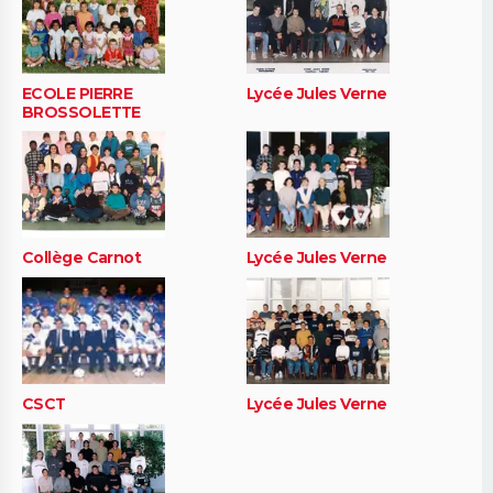
ECOLE PIERRE
Lycée Jules Verne
BROSSOLETTE
Collège Carnot
Lycée Jules Verne
CSCT
Lycée Jules Verne