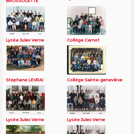
BROSSOLETTE
Lycée Jules Verne
Collège Carnot
Stephane LEVRAI
Collège Sainte-geneviève
Lycée Jules Verne
Lycée Jules Verne