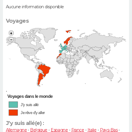
Aucune information disponible
Voyages
+
−
•
Voyages dans le monde
J'y suis allé
Je rêve d'y aller
J'y suis allé(e) :
Allemagne
-
Belgique
-
Espagne
-
France
-
Italie
-
Pays-Bas
-