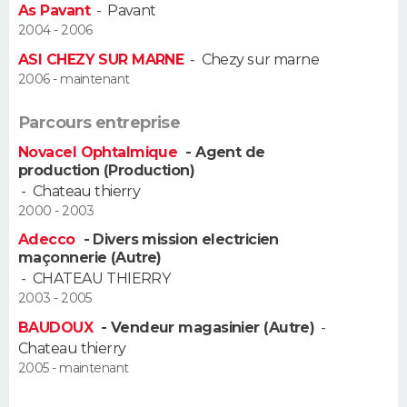
As Pavant
-
Pavant
FORUM
2004 - 2006
Lifestyle
Sport
Television
Cinema
Bricolage
Culture
Auto
Voyage
ASI CHEZY SUR MARNE
-
Chezy sur marne
2006 - maintenant
Parcours entreprise
Novacel Ophtalmique
- Agent de
production (Production)
-
Chateau thierry
2000 - 2003
Adecco
- Divers mission electricien
maçonnerie (Autre)
-
CHATEAU THIERRY
2003 - 2005
BAUDOUX
- Vendeur magasinier (Autre)
-
Chateau thierry
2005 - maintenant