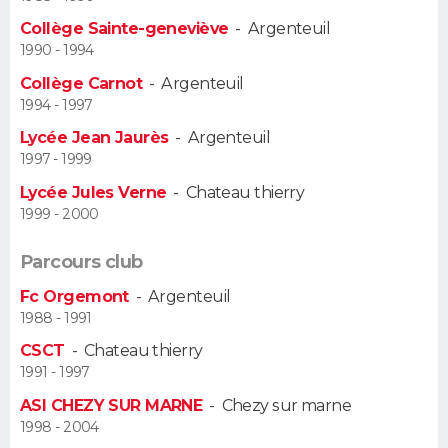
Collège Sainte-geneviève
-
Argenteuil
Guide de la santé
Médicaments
+
Alimentation
Maladies
Sommeil
VOYAGE
1990 - 1994
Collège Carnot
-
Argenteuil
City break
Voyage de noces
Climat
Destinations
Voyage nature
Forum
+
PHOTO
1994 - 1997
Lycée Jean Jaurès
-
Argenteuil
GUIDES D'ACHAT
1997 - 1999
BONS PLANS
Lycée Jules Verne
-
Chateau thierry
1999 - 2000
CARTE DE VOEUX
Parcours club
Carte Bonne année
Carte Pâques
Carte de Noël
Carte Saint-Valentin
Carte d'anniversaire
DICTIONNAIRE
Fc Orgemont
-
Argenteuil
1988 - 1991
Biographies
Expressions
Dictionnaire
Citations
Proverbes
PROGRAMME TV
CSCT
-
Chateau thierry
1991 - 1997
COPAINS D'AVANT
ASI CHEZY SUR MARNE
-
Chezy sur marne
Se connecter
Collèges
Universités
Service militaire
S'inscrire
Lycées
Primaires
Entreprises
Avis de recherche
AVIS DE DÉCÈS
1998 - 2004