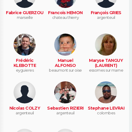
Fabrice GUERZOU
Francois HEMON
François GRIES
marseille
chateau thierry
argenteuil
Frédéric
Manuel
Maryse TANGUY
KLEBOTTE
ALFONSO
(LAURENT)
eyguieres
beaumont sur oise
essomes sur marne
Nicolas COLZY
Sebastien RIZIERI
Stephane LEVRAI
argenteuil
argenteuil
colombes