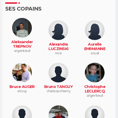
SES COPAINS
Aleksander
Alexandra
Aurelie
TREPNOV
LUCZINSKI
EHRMANNE
argenteuil
nice
soual
Bruce AUGER
Bruno TANGUY
Christophe
etouy
chateau thierry
LECLERCQ
argenteuil