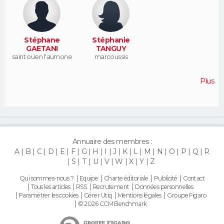
Stéphane
Stéphanie
GAETANI
TANGUY
saint ouen l'aumone
marcoussis
Plus
Annuaire des membres :
A
B
C
D
E
F
G
H
I
J
K
L
M
N
O
P
Q
R
S
T
U
V
W
X
Y
Z
Qui sommes-nous ?
Equipe
Charte éditoriale
Publicité
Contact
Tous les articles
RSS
Recrutement
Données personnelles
Paramétrer les cookies
Gérer Utiq
Mentions légales
Groupe Figaro
© 2026 CCM Benchmark