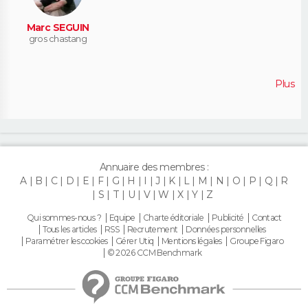
Marc SEGUIN
gros chastang
Plus
Annuaire des membres :
A
B
C
D
E
F
G
H
I
J
K
L
M
N
O
P
Q
R
S
T
U
V
W
X
Y
Z
Qui sommes-nous ?
Equipe
Charte éditoriale
Publicité
Contact
Tous les articles
RSS
Recrutement
Données personnelles
Paramétrer les cookies
Gérer Utiq
Mentions légales
Groupe Figaro
© 2026 CCM Benchmark