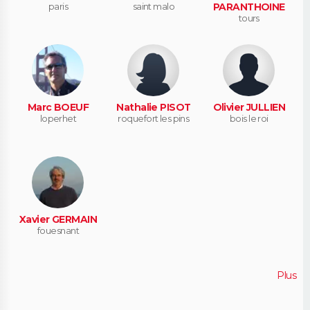
paris
saint malo
PARANTHOINE
tours
Marc BOEUF
Nathalie PISOT
Olivier JULLIEN
loperhet
roquefort les pins
bois le roi
Xavier GERMAIN
fouesnant
Plus