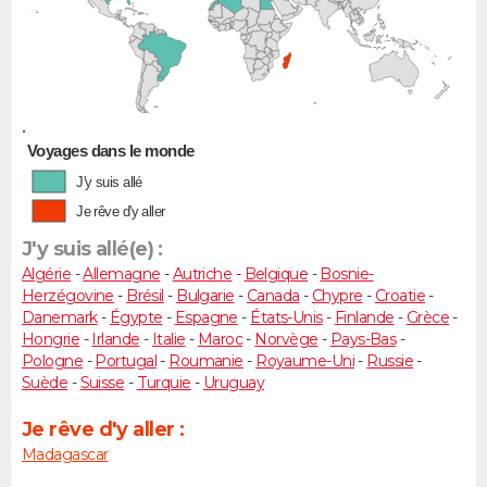
•
Voyages dans le monde
J'y suis allé
Je rêve d'y aller
J'y suis allé(e) :
Algérie
-
Allemagne
-
Autriche
-
Belgique
-
Bosnie-
Herzégovine
-
Brésil
-
Bulgarie
-
Canada
-
Chypre
-
Croatie
-
Danemark
-
Égypte
-
Espagne
-
États-Unis
-
Finlande
-
Grèce
-
Hongrie
-
Irlande
-
Italie
-
Maroc
-
Norvège
-
Pays-Bas
-
Pologne
-
Portugal
-
Roumanie
-
Royaume-Uni
-
Russie
-
Suède
-
Suisse
-
Turquie
-
Uruguay
Je rêve d'y aller :
Madagascar