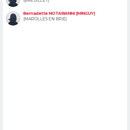
(BREUILLET)
FORUM
Bernadette NOTARIANNI (MINGUY)
Lifestyle
Sport
Television
Cinema
Bricolage
Culture
Auto
Voyage
(MAROLLES EN BRIE)