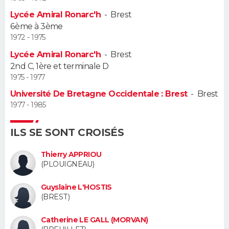
Lycée Amiral Ronarc'h
-
Brest
Guide de la santé
Médicaments
+
Alimentation
Maladies
Sommeil
VOYAGE
6ème à 3ème
1972 - 1975
City break
Voyage de noces
Climat
Destinations
Voyage nature
Forum
+
PHOTO
Lycée Amiral Ronarc'h
-
Brest
2nd C, 1ère et terminale D
GUIDES D'ACHAT
1975 - 1977
Université De Bretagne Occidentale : Brest
-
Brest
BONS PLANS
1977 - 1985
CARTE DE VOEUX
ILS SE SONT CROISÉS
Carte Bonne année
Carte Pâques
Carte de Noël
Carte Saint-Valentin
Carte d'anniversaire
DICTIONNAIRE
Thierry APPRIOU
Biographies
Expressions
Dictionnaire
Citations
Proverbes
(PLOUIGNEAU)
PROGRAMME TV
Guyslaine L'HOSTIS
COPAINS D'AVANT
(BREST)
Se connecter
Collèges
Universités
Service militaire
S'inscrire
Lycées
Primaires
Entreprises
Avis de recherche
AVIS DE DÉCÈS
Catherine LE GALL (MORVAN)