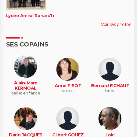
Lycée Amiral Ronarc'h
Voir ses photos
SES COPAINS
Alain-Marc
Anne PISOT
Bernard FICHAUT
KERMOAL
voiron
brest
baillet en france
Dario JACQUES
Gilbert GOUEZ
Loic