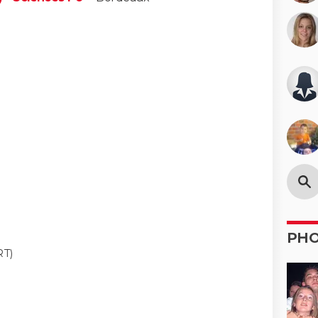
PH
T)