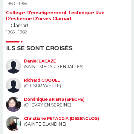
1960 - 1965
Guide de la santé
Médicaments
+
Alimentation
Maladies
Sommeil
Collège D'enseignement Technique Rue
VOYAGE
D'estienne D'orves Clamart
-
Clamart
City break
Voyage de noces
Climat
Destinations
Voyage nature
Forum
+
PHOTO
1966 - 1968
GUIDES D'ACHAT
ILS SE SONT CROISÉS
BONS PLANS
Daniel LACAZE
(SAINT MEDARD EN JALLES)
CARTE DE VOEUX
Richard COQUEL
Carte Bonne année
Carte Pâques
Carte de Noël
Carte Saint-Valentin
Carte d'anniversaire
DICTIONNAIRE
(GIF SUR YVETTE)
Biographies
Expressions
Dictionnaire
Citations
Proverbes
PROGRAMME TV
Dominique BRIENS (EPECHE)
(CHEVRY EN SEREINE)
COPAINS D'AVANT
Christiane PETACCIA (DESENCLOS)
Se connecter
Collèges
Universités
Service militaire
S'inscrire
Lycées
Primaires
Entreprises
Avis de recherche
(SAINTE BLANDINE)
AVIS DE DÉCÈS