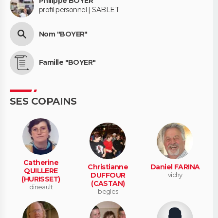
Philippe BOYER
profil personnel | SABLET
Nom "BOYER"
Famille "BOYER"
SES COPAINS
Catherine
Christianne
Daniel FARINA
QUILLERE
DUFFOUR
vichy
(HURISSET)
(CASTAN)
dineault
begles