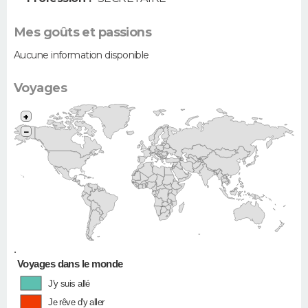
Mes goûts et passions
Aucune information disponible
Voyages
+
−
•
Voyages dans le monde
J'y suis allé
Je rêve d'y aller