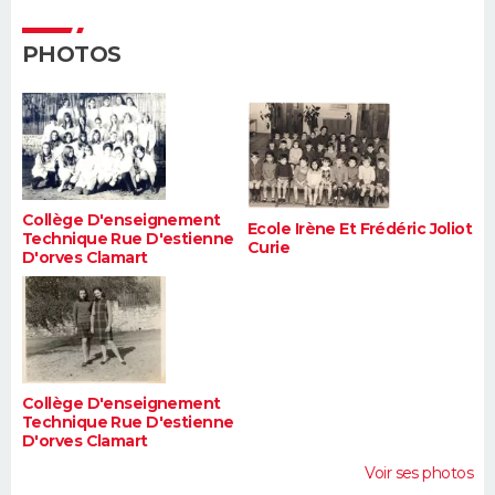
FORUM
PHOTOS
Lifestyle
Sport
Television
Cinema
Bricolage
Culture
Auto
Voyage
Collège D'enseignement
Ecole Irène Et Frédéric Joliot
Technique Rue D'estienne
Curie
D'orves Clamart
Collège D'enseignement
Technique Rue D'estienne
D'orves Clamart
Voir ses photos