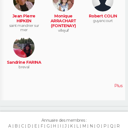
Jean Pierre
Monique
Robert COLIN
HIPKEN
ARRACHART
guyancourt
saint mandrier sur
(FONTENAY)
mer
villejuif
Sandrine FARINA
breval
Plus
Annuaire des membres :
A
B
C
D
E
F
G
H
I
J
K
L
M
N
O
P
Q
R