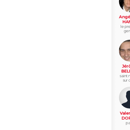
Angé
HA
le pre
ger
Jér
BEL
saint 
sur 
Vale
DOP
pa