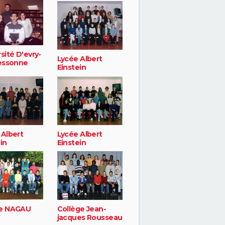
sité D'evry-
Lycée Albert
'essonne
Einstein
 Albert
Lycée Albert
in
Einstein
e NAGAU
Collège Jean-
jacques Rousseau