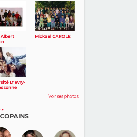
 Albert
Mickael CAROLE
in
sité D'evry-
'essonne
Voir ses photos
 COPAINS