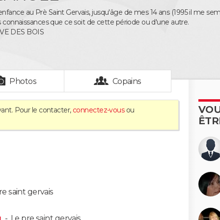
fance au Prè Saint Gervais, jusqu'âge de mes 14 ans (1995 il me semble
es connaissances que ce soit de cette période ou d'une autre.
VE DES BOIS
Photos
Copains
VOU
vant. Pour le contacter,
connectez-vous
ou
ÊTR
re saint gervais
u
-
Le pre saint gervais