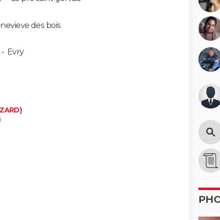
enevieve des bois
-
Evry
IZARD)
)
PH