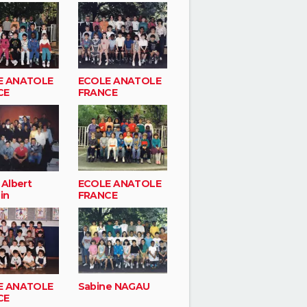
E ANATOLE
ECOLE ANATOLE
CE
FRANCE
 Albert
ECOLE ANATOLE
in
FRANCE
E ANATOLE
Sabine NAGAU
CE