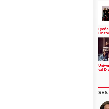
Lycée
Einste
Univer
val D
SES