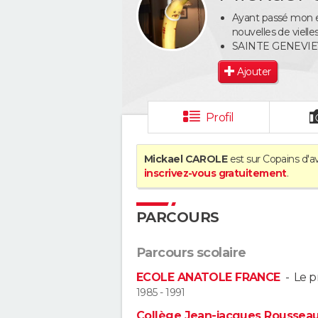
Ayant passé mon en
nouvelles de viell
SAINTE GENEVIE
Ajouter
Profil
Mickael CAROLE
est sur Copains d'a
inscrivez-vous gratuitement
.
PARCOURS
Parcours scolaire
ECOLE ANATOLE FRANCE
-
Le p
1985 - 1991
Collège Jean-jacques Roussea