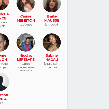
lique
Carine
Emilie
NCE
MEMETON
MAUSSE
 saint
toulouse
blincourt
vais
ôme
Nicolas
Sabine
LON
LEFEBVRE
NAGAU
michel
sainte
le pre saint
orge
genevieve
gervais
des bois
ntino
PIA
ris