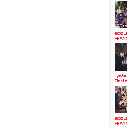
ECOL
FRAN
Lycée
Einste
ECOL
FRAN