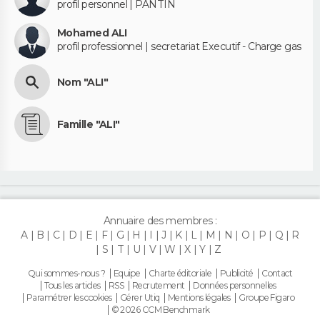
profil personnel | PANTIN
Mohamed ALI
profil professionnel | secretariat Executif - Charge gas
Nom "ALI"
Famille "ALI"
Annuaire des membres :
A
B
C
D
E
F
G
H
I
J
K
L
M
N
O
P
Q
R
S
T
U
V
W
X
Y
Z
Qui sommes-nous ?
Equipe
Charte éditoriale
Publicité
Contact
Tous les articles
RSS
Recrutement
Données personnelles
Paramétrer les cookies
Gérer Utiq
Mentions légales
Groupe Figaro
© 2026 CCM Benchmark