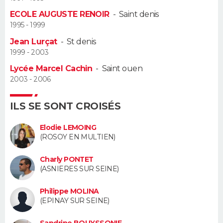
ECOLE AUGUSTE RENOIR
-
Saint denis
Guide de la santé
Médicaments
+
Alimentation
Maladies
Sommeil
VOYAGE
1995 - 1999
Jean Lurçat
-
St denis
City break
Voyage de noces
Climat
Destinations
Voyage nature
Forum
+
PHOTO
1999 - 2003
Lycée Marcel Cachin
-
Saint ouen
GUIDES D'ACHAT
2003 - 2006
BONS PLANS
ILS SE SONT CROISÉS
CARTE DE VOEUX
Elodie LEMOING
Carte Bonne année
Carte Pâques
Carte de Noël
Carte Saint-Valentin
Carte d'anniversaire
(ROSOY EN MULTIEN)
DICTIONNAIRE
Biographies
Expressions
Dictionnaire
Citations
Proverbes
Charly PONTET
PROGRAMME TV
(ASNIERES SUR SEINE)
COPAINS D'AVANT
Philippe MOLINA
(EPINAY SUR SEINE)
Se connecter
Collèges
Universités
Service militaire
S'inscrire
Lycées
Primaires
Entreprises
Avis de recherche
AVIS DE DÉCÈS
Sandrine BOUYSSONIE