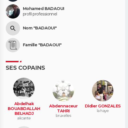
Mohamed BADAOUI
profil professionnel
Nom "BADAOUI"
Famille "BADAOUI"
SES COPAINS
Abdelhak
Abdennaceur
Didier GONZALES
BOUABDALLAH
TAHRI
la haye
BELHADJ
bruxelles
alicante