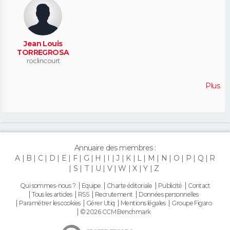
Jean Louis
TORREGROSA
roclincourt
Plus
Annuaire des membres :
A
B
C
D
E
F
G
H
I
J
K
L
M
N
O
P
Q
R
S
T
U
V
W
X
Y
Z
Qui sommes-nous ?
Equipe
Charte éditoriale
Publicité
Contact
Tous les articles
RSS
Recrutement
Données personnelles
Paramétrer les cookies
Gérer Utiq
Mentions légales
Groupe Figaro
© 2026 CCM Benchmark