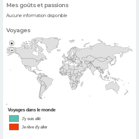
Mes goûts et passions
Aucune information disponible
Voyages
+
−
•
Voyages dans le monde
J'y suis allé
Je rêve d'y aller