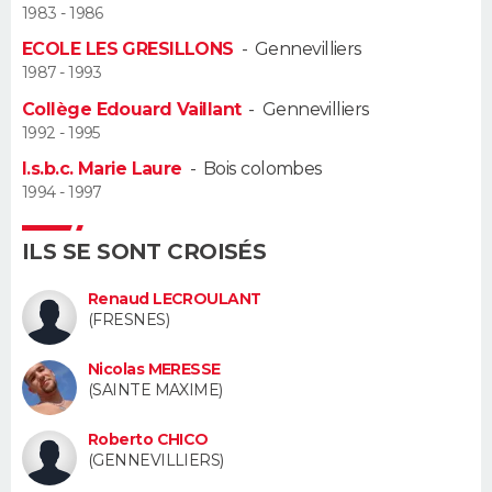
1983 - 1986
Guide de la santé
Médicaments
+
Alimentation
Maladies
Sommeil
ECOLE LES GRESILLONS
-
Gennevilliers
VOYAGE
1987 - 1993
City break
Voyage de noces
Climat
Destinations
Voyage nature
Forum
+
PHOTO
Collège Edouard Vaillant
-
Gennevilliers
1992 - 1995
GUIDES D'ACHAT
I.s.b.c. Marie Laure
-
Bois colombes
1994 - 1997
BONS PLANS
ILS SE SONT CROISÉS
CARTE DE VOEUX
Carte Bonne année
Carte Pâques
Carte de Noël
Carte Saint-Valentin
Carte d'anniversaire
Renaud LECROULANT
DICTIONNAIRE
(FRESNES)
Biographies
Expressions
Dictionnaire
Citations
Proverbes
PROGRAMME TV
Nicolas MERESSE
(SAINTE MAXIME)
COPAINS D'AVANT
Roberto CHICO
Se connecter
Collèges
Universités
Service militaire
S'inscrire
Lycées
Primaires
Entreprises
Avis de recherche
(GENNEVILLIERS)
AVIS DE DÉCÈS