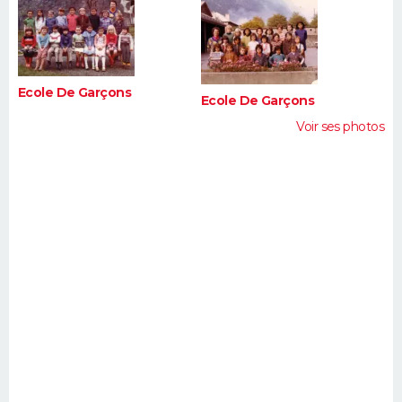
FORUM
Lifestyle
Sport
Television
Cinema
Bricolage
Culture
Auto
Voyage
Ecole De Garçons
Ecole De Garçons
Voir ses photos