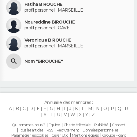
Fatiha BIROUCHE
profil personnel | MARSEILLE
Noureddine BIROUCHE
profil personnel | GAVET
Veronique BIROUCHE
profil personnel | MARSEILLE
Nom "BIROUCHE"
Annuaire des membres :
A
B
C
D
E
F
G
H
I
J
K
L
M
N
O
P
Q
R
S
T
U
V
W
X
Y
Z
Qui sommes-nous ?
Equipe
Charte éditoriale
Publicité
Contact
Tous les articles
RSS
Recrutement
Données personnelles
Paramétrer les cookies
Gérer Utiq
Mentions légales
Groupe Figaro