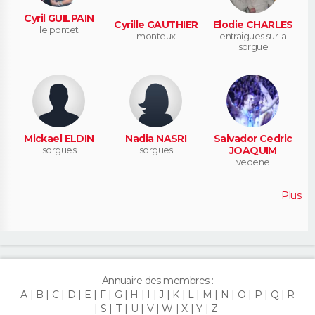
Cyril GUILPAIN
Cyrille GAUTHIER
Elodie CHARLES
le pontet
monteux
entraigues sur la
sorgue
Mickael ELDIN
Nadia NASRI
Salvador Cedric
sorgues
sorgues
JOAQUIM
vedene
Plus
Annuaire des membres :
A
B
C
D
E
F
G
H
I
J
K
L
M
N
O
P
Q
R
S
T
U
V
W
X
Y
Z