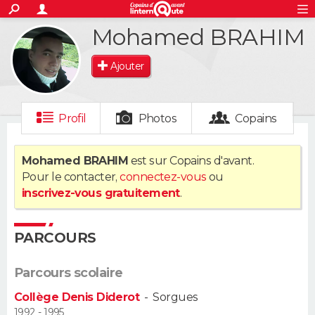
ACTUALITÉS
Mohamed BRAHIM
S'inscrire
Connexion
Rechercher
Société
Education
Villes
Politique
Faits Divers
Monde
+
SPORT
Ajouter
Football
Cyclisme
Forum
Coupe du monde 2026
Tennis
Rugby
CULTURE
TNT
Cinéma
Musique
Programme TV
Streaming
Sorties cinéma
+
FINANCE
Profil
Photos
Copains
Impôts
Immobilier
Banque
Crédit
Retraite
Epargne
Risques naturels par ville
Assurance
AUTO
Mohamed BRAHIM
est sur Copains d'avant.
Pour le contacter,
connectez-vous
ou
Réserver un essai
Berlines
Forum auto
Essais
Citadines
SUV
+
HIGH-TECH
inscrivez-vous gratuitement
.
Meilleur smartphone
Ordinateurs
Guide high-tech
Mobiles
Internet
Jeux vidéo
+
BRICOLAGE
PARCOURS
Aménagement intérieur
Cuisine
Jardinage
+
Forum
Extérieur
Salle de bains
Rangement
WEEK-END
Parcours scolaire
Escapades
Expositions
Week-end nature
Guides de France
Patrimoine
Musées
+
LIFESTYLE
Collège Denis Diderot
-
Sorgues
Bien-être
Mode
+
Art de vivre
Loisirs
Modes de vie
1992 - 1995
SANTE