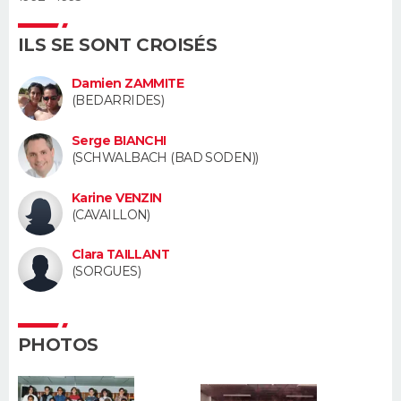
Guide de la santé
Médicaments
+
Alimentation
Maladies
Sommeil
ILS SE SONT CROISÉS
VOYAGE
City break
Voyage de noces
Climat
Destinations
Voyage nature
Forum
+
Damien ZAMMITE
PHOTO
(BEDARRIDES)
GUIDES D'ACHAT
Serge BIANCHI
(SCHWALBACH (BAD SODEN))
BONS PLANS
Karine VENZIN
CARTE DE VOEUX
(CAVAILLON)
Carte Bonne année
Carte Pâques
Carte de Noël
Carte Saint-Valentin
Carte d'anniversaire
DICTIONNAIRE
Clara TAILLANT
(SORGUES)
Biographies
Expressions
Dictionnaire
Citations
Proverbes
PROGRAMME TV
COPAINS D'AVANT
PHOTOS
Se connecter
Collèges
Universités
Service militaire
S'inscrire
Lycées
Primaires
Entreprises
Avis de recherche
AVIS DE DÉCÈS