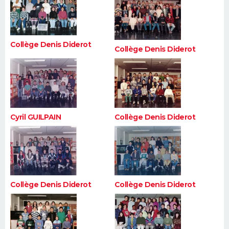
FORUM
Lifestyle
Sport
Television
Cinema
Bricolage
Culture
Auto
Voyage
Collège Denis Diderot
Collège Denis Diderot
Cyril GUILPAIN
Collège Denis Diderot
Collège Denis Diderot
Collège Denis Diderot