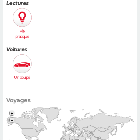
Lectures
Vie
pratique
Voitures
Un coupé
Voyages
+
−