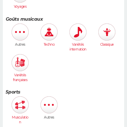
Voyages
Goûts musicaux
Autres
Techno
Variétés
Classique
internation
ales
Variétés
françaises
Sports
Musculatio
Autres
n