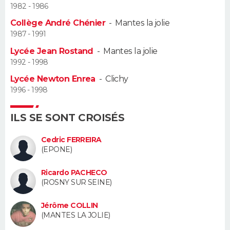
1982 - 1986
Guide de la santé
Médicaments
+
Alimentation
Maladies
Sommeil
Collège André Chénier
-
Mantes la jolie
VOYAGE
1987 - 1991
City break
Voyage de noces
Climat
Destinations
Voyage nature
Forum
+
PHOTO
Lycée Jean Rostand
-
Mantes la jolie
1992 - 1998
GUIDES D'ACHAT
Lycée Newton Enrea
-
Clichy
1996 - 1998
BONS PLANS
ILS SE SONT CROISÉS
CARTE DE VOEUX
Carte Bonne année
Carte Pâques
Carte de Noël
Carte Saint-Valentin
Carte d'anniversaire
Cedric FERREIRA
DICTIONNAIRE
(EPONE)
Biographies
Expressions
Dictionnaire
Citations
Proverbes
PROGRAMME TV
Ricardo PACHECO
(ROSNY SUR SEINE)
COPAINS D'AVANT
Jérôme COLLIN
Se connecter
Collèges
Universités
Service militaire
S'inscrire
Lycées
Primaires
Entreprises
Avis de recherche
(MANTES LA JOLIE)
AVIS DE DÉCÈS