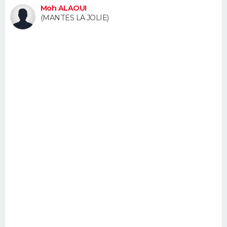
Moh ALAOUI
FORUM
(MANTES LA JOLIE)
Lifestyle
Sport
Television
Cinema
Bricolage
Culture
Auto
Voyage