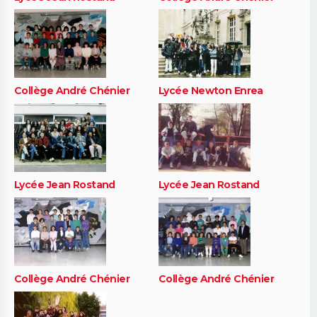
Collège André Chénier
Lycée Newton Enrea
Lycée Jean Rostand
Lycée Jean Rostand
Collège André Chénier
Collège André Chénier