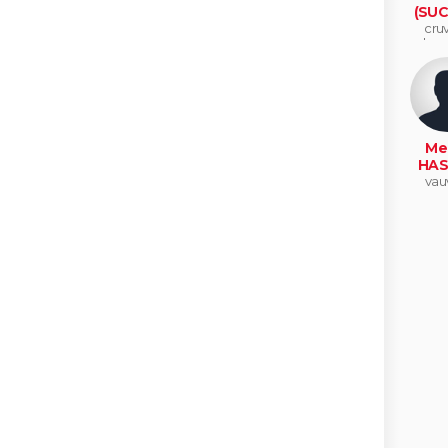
(SUC
cruv
lasc
Me
HAS
vau