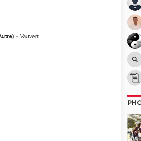
Autre)
-
Vauvert
)
PH