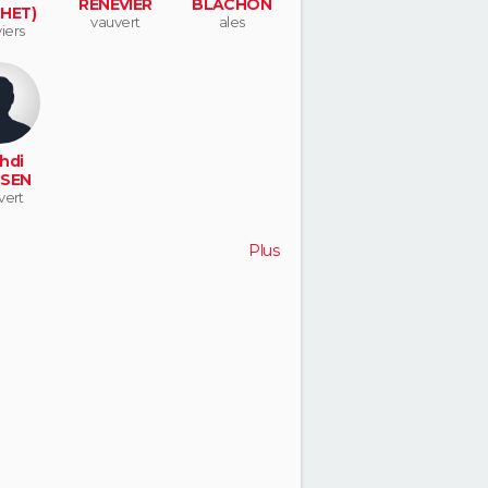
RENEVIER
BLACHON
HET)
vauvert
ales
iers
ours
hdi
SEN
vert
Plus