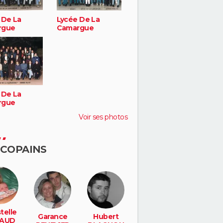
 De La
Lycée De La
rgue
Camargue
 De La
rgue
Voir ses photos
 COPAINS
telle
Garance
Hubert
AUD