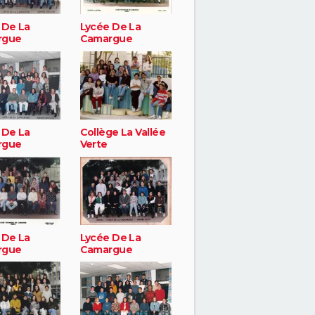
 De La
Lycée De La
rgue
Camargue
 De La
Collège La Vallée
rgue
Verte
 De La
Lycée De La
rgue
Camargue