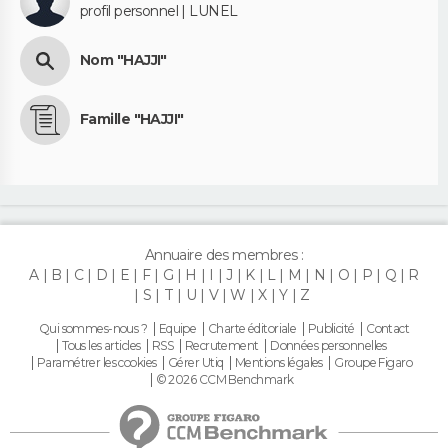
profil personnel | LUNEL
Nom "HAJJI"
Famille "HAJJI"
Annuaire des membres :
A
B
C
D
E
F
G
H
I
J
K
L
M
N
O
P
Q
R
S
T
U
V
W
X
Y
Z
Qui sommes-nous ?
Equipe
Charte éditoriale
Publicité
Contact
Tous les articles
RSS
Recrutement
Données personnelles
Paramétrer les cookies
Gérer Utiq
Mentions légales
Groupe Figaro
© 2026 CCM Benchmark