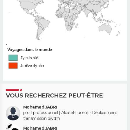
•
Voyages dans le monde
J'y suis allé
Je rêve d'y aller
VOUS RECHERCHEZ PEUT-ÊTRE
Mohamed JABRI
profil professionnel | Alcatel-Lucent - Déploiement
transmission dwdm
Mohamed JABRI