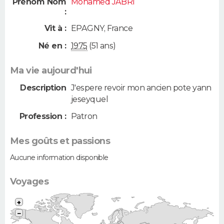
Prénom Nom
Mohamed JABRI
:
Vit à :
EPAGNY
,
France
Né en :
1975
(51 ans)
Ma vie aujourd'hui
Description
J'espere revoir mon ancien pote yann
jeseyquel
Profession :
Patron
Mes goûts et passions
Aucune information disponible
Voyages
+
−