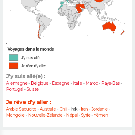
•
Voyages dans le monde
J'y suis allé
Je rêve d'y aller
J'y suis allé(e) :
Allemagne
-
Belgique
-
Espagne
-
Italie
-
Maroc
-
Pays-Bas
-
Portugal
-
Suisse
Je rêve d'y aller :
Arabie Saoudite
-
Australie
-
Chili
- Irak -
Iran
-
Jordanie
-
Mongolie
-
Nouvelle-Zélande
-
Népal
-
Syrie
-
Yémen