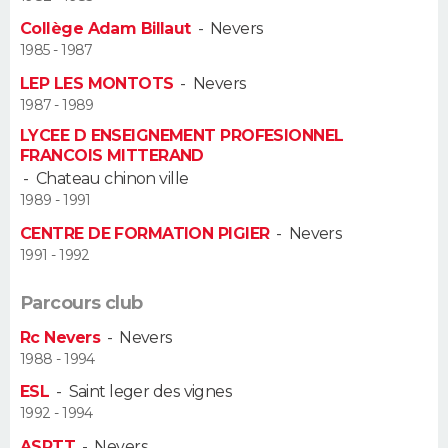
Collège Adam Billaut
-
Nevers
Guide de la santé
Médicaments
+
Alimentation
Maladies
Sommeil
VOYAGE
1985 - 1987
LEP LES MONTOTS
-
Nevers
City break
Voyage de noces
Climat
Destinations
Voyage nature
Forum
+
PHOTO
1987 - 1989
LYCEE D ENSEIGNEMENT PROFESIONNEL
GUIDES D'ACHAT
FRANCOIS MITTERAND
-
Chateau chinon ville
BONS PLANS
1989 - 1991
CENTRE DE FORMATION PIGIER
-
Nevers
CARTE DE VOEUX
1991 - 1992
Carte Bonne année
Carte Pâques
Carte de Noël
Carte Saint-Valentin
Carte d'anniversaire
DICTIONNAIRE
Parcours club
Biographies
Expressions
Dictionnaire
Citations
Proverbes
PROGRAMME TV
Rc Nevers
-
Nevers
1988 - 1994
COPAINS D'AVANT
ESL
-
Saint leger des vignes
Se connecter
Collèges
Universités
Service militaire
S'inscrire
Lycées
Primaires
Entreprises
Avis de recherche
1992 - 1994
AVIS DE DÉCÈS
ASPTT
-
Nevers