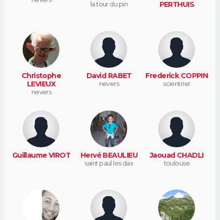
la tour du pin
PERTHUIS
Christophe
David RABET
Frederick COPPIN
LEVIEUX
nevers
scientrier
nevers
Guillaume VIROT
Hervé BEAULIEU
Jaouad CHADLI
saint paul les dax
toulouse