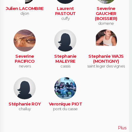
Julien LACOMBRE
Laurent
Severine
dijon
PASTOUT
GAUCHER
cuffy
(BOISSIER)
domene
Severine
Stephanie
Stephanie WAJS
PACIFICO
MALEYRE
(MONTIGNY)
nevers
cassis
saint leger des vignes
Stéphanie ROY
Veronique PIOT
challuy
pont du casse
Plus