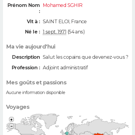
Prénom Nom
Mohamed SGHIR
:
Vit à :
SAINT ELOI
,
France
Né le :
1 sept. 1971
(54 ans)
Ma vie aujourd'hui
Description
Salut les copains que devenez-vous ?
Profession :
Adjoint administratif
Mes goûts et passions
Aucune information disponible
Voyages
+
−