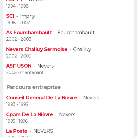
FORUM
1994 - 1998
SCI
-
Imphy
Lifestyle
Sport
Television
Cinema
Bricolage
Culture
Auto
Voyage
1998 - 2002
As Fourchambault
-
Fourchambault
2002 - 2003
Nevers Challuy Sermoise
-
Challuy
2002 - 2003
ASF USON
-
Nevers
2005 - maintenant
Parcours entreprise
Conseil Général De La Nièvre
-
Nevers
1993 - 1995
Cpam De La Nièvre
-
Nevers
1995 - 1996
La Poste
-
NEVERS