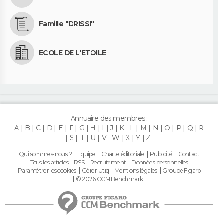
Famille "DRISSI"
ECOLE DE L'ETOILE
Annuaire des membres :
A
B
C
D
E
F
G
H
I
J
K
L
M
N
O
P
Q
R
S
T
U
V
W
X
Y
Z
Qui sommes-nous ?
Equipe
Charte éditoriale
Publicité
Contact
Tous les articles
RSS
Recrutement
Données personnelles
Paramétrer les cookies
Gérer Utiq
Mentions légales
Groupe Figaro
© 2026 CCM Benchmark