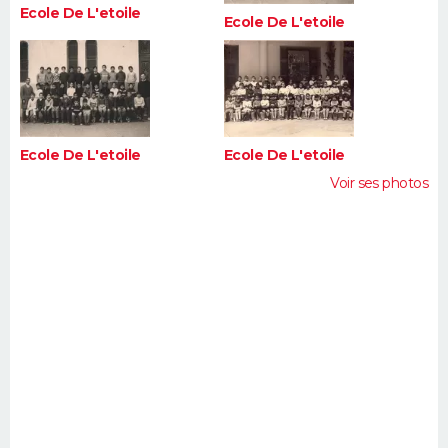
Ecole De L'etoile
FORUM
Ecole De L'etoile
Lifestyle
Sport
Television
Cinema
Bricolage
Culture
Auto
Voyage
Ecole De L'etoile
Ecole De L'etoile
Voir ses photos