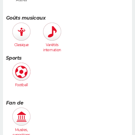
Goûts musicaux
Classique
Variétés
internation
ales
Sports
Football
Fan de
Musées,
expositions