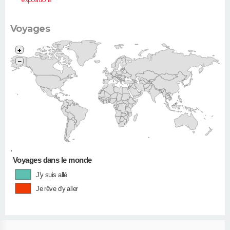
Voyages
+
−
•
Voyages dans le monde
J'y suis allé
Je rêve d'y aller