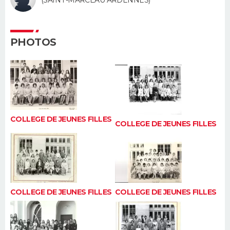
(SAINT-MARCEAU ARDENNES)
FORUM
Lifestyle
Sport
Television
Cinema
Bricolage
Culture
Auto
Voyage
PHOTOS
COLLEGE DE JEUNES FILLES
COLLEGE DE JEUNES FILLES
COLLEGE DE JEUNES FILLES
COLLEGE DE JEUNES FILLES