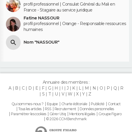
profil professionnel | Consulat Général du Mali en
France - Stagaire au service juridique
Fatine NASSOUR
profil professionnel | Orange - Responsable ressources
humaines
Nom "NASSOUR"
Annuaire des membres :
A
B
C
D
E
F
G
H
I
J
K
L
M
N
O
P
Q
R
S
T
U
V
W
X
Y
Z
Qui sommes-nous ?
Equipe
Charte éditoriale
Publicité
Contact
Tous les articles
RSS
Recrutement
Données personnelles
Paramétrer les cookies
Gérer Utiq
Mentions légales
Groupe Figaro
© 2026 CCM Benchmark