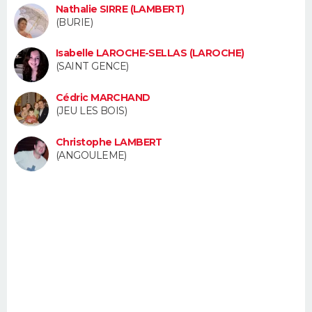
Nathalie SIRRE (LAMBERT)
FORUM
(BURIE)
Lifestyle
Sport
Television
Cinema
Bricolage
Culture
Auto
Voyage
Isabelle LAROCHE-SELLAS (LAROCHE)
(SAINT GENCE)
Cédric MARCHAND
(JEU LES BOIS)
Christophe LAMBERT
(ANGOULEME)