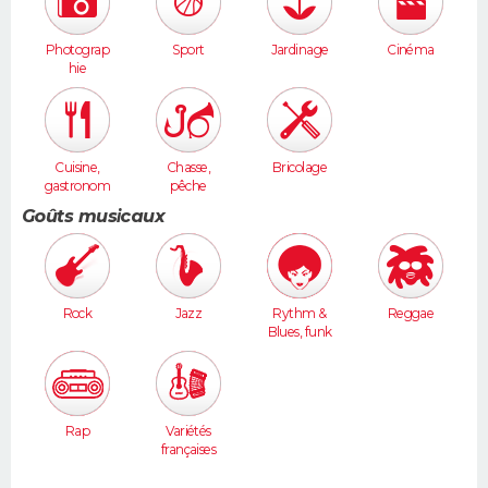
Photograp
Sport
Jardinage
Cinéma
hie
Cuisine,
Chasse,
Bricolage
gastronom
pêche
ie
Goûts musicaux
Rock
Jazz
Rythm &
Reggae
Blues, funk
Rap
Variétés
françaises