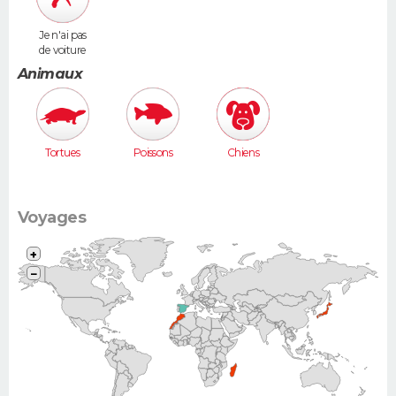
Je n'ai pas
de voiture
Animaux
Tortues
Poissons
Chiens
Voyages
+
−