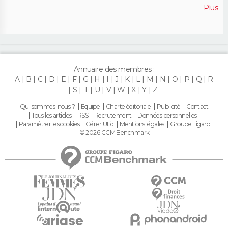
Plus
Annuaire des membres :
A
B
C
D
E
F
G
H
I
J
K
L
M
N
O
P
Q
R
S
T
U
V
W
X
Y
Z
Qui sommes-nous ?
Equipe
Charte éditoriale
Publicité
Contact
Tous les articles
RSS
Recrutement
Données personnelles
Paramétrer les cookies
Gérer Utiq
Mentions légales
Groupe Figaro
© 2026 CCM Benchmark