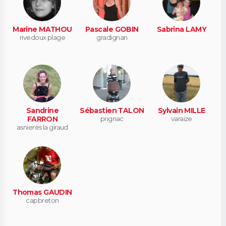
Marine MATHOU
Pascale GOBIN
Sabrina LAMY
rivedoux plage
gradignan
Sandrine
Sébastien TALON
Sylvain MILLE
FARRON
prignac
varaize
asnieres la giraud
Thomas GAUDIN
capbreton