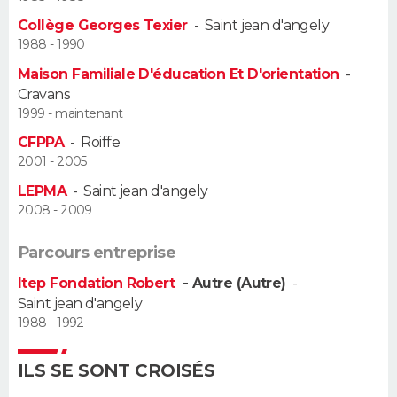
Collège Georges Texier
-
Saint jean d'angely
Guide de la santé
Médicaments
+
Alimentation
Maladies
Sommeil
VOYAGE
1988 - 1990
Maison Familiale D'éducation Et D'orientation
-
City break
Voyage de noces
Climat
Destinations
Voyage nature
Forum
+
PHOTO
Cravans
1999 - maintenant
GUIDES D'ACHAT
CFPPA
-
Roiffe
2001 - 2005
BONS PLANS
LEPMA
-
Saint jean d'angely
CARTE DE VOEUX
2008 - 2009
Carte Bonne année
Carte Pâques
Carte de Noël
Carte Saint-Valentin
Carte d'anniversaire
DICTIONNAIRE
Parcours entreprise
Itep Fondation Robert
- Autre (Autre)
-
Biographies
Expressions
Dictionnaire
Citations
Proverbes
PROGRAMME TV
Saint jean d'angely
1988 - 1992
COPAINS D'AVANT
Se connecter
Collèges
Universités
Service militaire
S'inscrire
Lycées
Primaires
Entreprises
Avis de recherche
ILS SE SONT CROISÉS
AVIS DE DÉCÈS