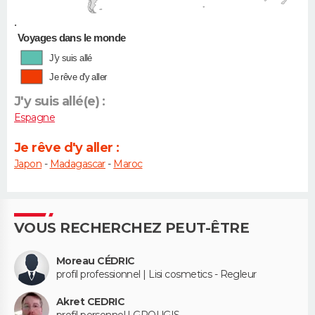
•
Voyages dans le monde
J'y suis allé
Je rêve d'y aller
J'y suis allé(e) :
Espagne
Je rêve d'y aller :
Japon
-
Madagascar
-
Maroc
VOUS RECHERCHEZ PEUT-ÊTRE
Moreau CÉDRIC
profil professionnel | Lisi cosmetics - Regleur
Akret CEDRIC