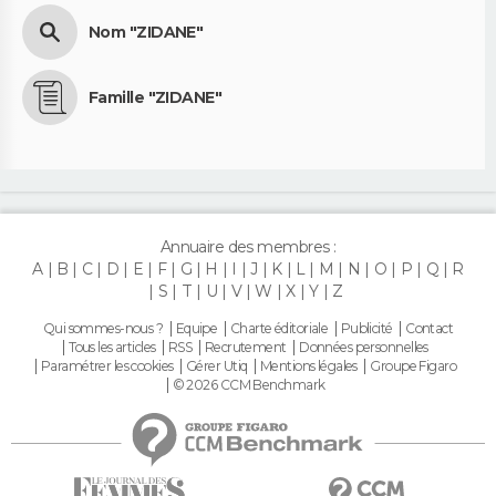
Nom "ZIDANE"
Famille "ZIDANE"
Annuaire des membres :
A
B
C
D
E
F
G
H
I
J
K
L
M
N
O
P
Q
R
S
T
U
V
W
X
Y
Z
Qui sommes-nous ?
Equipe
Charte éditoriale
Publicité
Contact
Tous les articles
RSS
Recrutement
Données personnelles
Paramétrer les cookies
Gérer Utiq
Mentions légales
Groupe Figaro
© 2026 CCM Benchmark