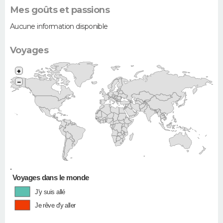
Mes goûts et passions
Aucune information disponible
Voyages
+
−
•
Voyages dans le monde
J'y suis allé
Je rêve d'y aller