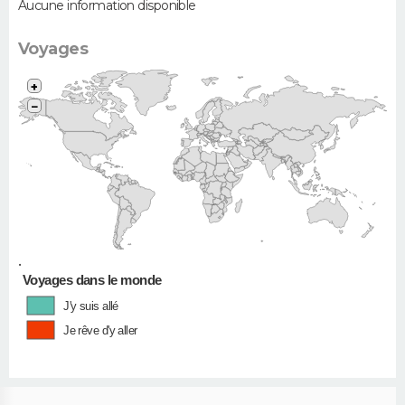
Aucune information disponible
Voyages
+
−
•
Voyages dans le monde
J'y suis allé
Je rêve d'y aller