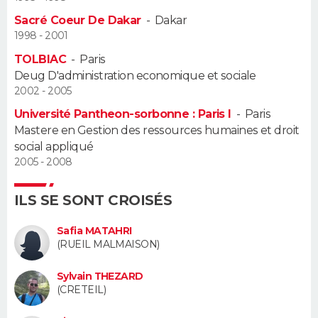
Sacré Coeur De Dakar
-
Dakar
Guide de la santé
Médicaments
+
Alimentation
Maladies
Sommeil
VOYAGE
1998 - 2001
TOLBIAC
-
Paris
City break
Voyage de noces
Climat
Destinations
Voyage nature
Forum
+
PHOTO
Deug D'administration economique et sociale
2002 - 2005
GUIDES D'ACHAT
Université Pantheon-sorbonne : Paris I
-
Paris
Mastere en Gestion des ressources humaines et droit
BONS PLANS
social appliqué
2005 - 2008
CARTE DE VOEUX
Carte Bonne année
Carte Pâques
Carte de Noël
Carte Saint-Valentin
Carte d'anniversaire
ILS SE SONT CROISÉS
DICTIONNAIRE
Biographies
Expressions
Dictionnaire
Citations
Proverbes
Safia MATAHRI
PROGRAMME TV
(RUEIL MALMAISON)
COPAINS D'AVANT
Sylvain THEZARD
(CRETEIL)
Se connecter
Collèges
Universités
Service militaire
S'inscrire
Lycées
Primaires
Entreprises
Avis de recherche
AVIS DE DÉCÈS