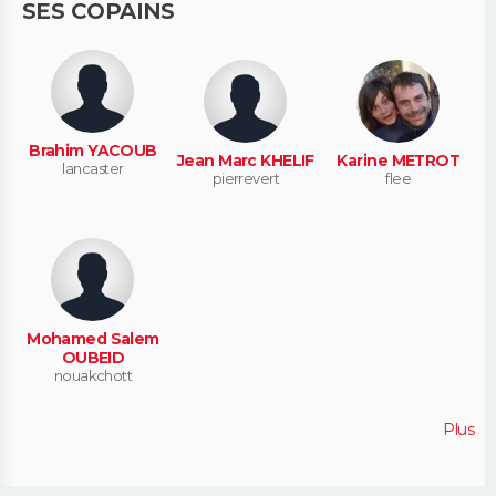
SES COPAINS
Brahim YACOUB
Jean Marc KHELIF
Karine METROT
lancaster
pierrevert
flee
Mohamed Salem
OUBEID
nouakchott
Plus