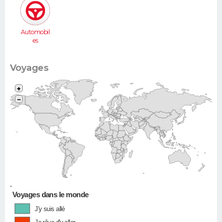
Automobil
es
Voyages
+
−
•
Voyages dans le monde
J'y suis allé