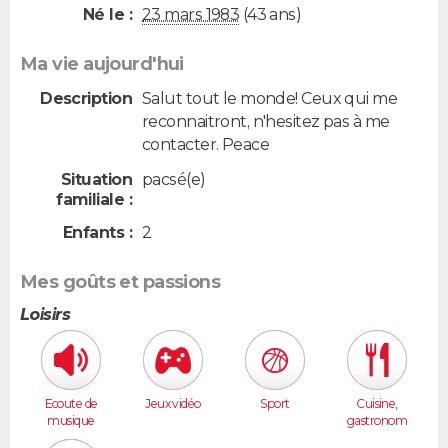
Né le :
23 mars 1983
(43 ans)
Ma vie aujourd'hui
Description
Salut tout le monde! Ceux qui me
reconnaitront, n'hesitez pas à me
contacter. Peace
Situation
pacsé(e)
familiale :
Enfants :
2
Mes goûts et passions
Loisirs
Ecoute de
Jeux vidéo
Sport
Cuisine,
musique
gastronom
ie