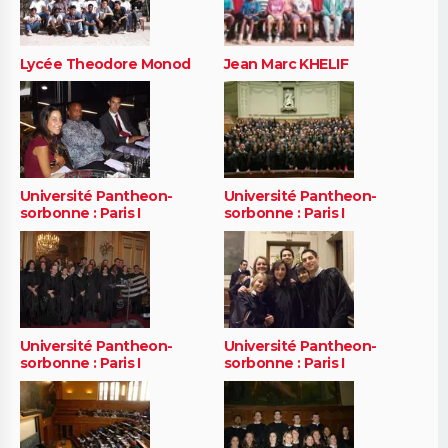
Lycée Theodore Monod
Jean Marc KHELIF
Université Pantheon-
Université Pantheon-
sorbonne : Paris I
sorbonne : Paris I
Université Pantheon-
Université Pantheon-
sorbonne : Paris I
sorbonne : Paris I