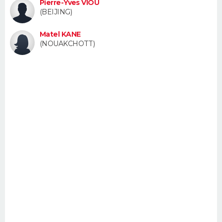
Pierre-Yves VIOU
FORUM
(BEIJING)
Lifestyle
Sport
Television
Cinema
Bricolage
Culture
Auto
Voyage
Matel KANE
(NOUAKCHOTT)