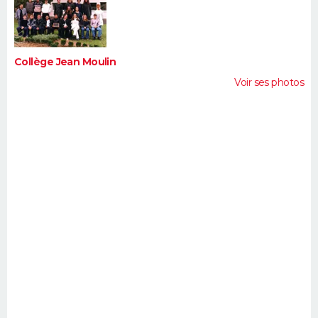
FORUM
Lifestyle
Sport
Television
Cinema
Bricolage
Culture
Auto
Voyage
Collège Jean Moulin
Voir ses photos