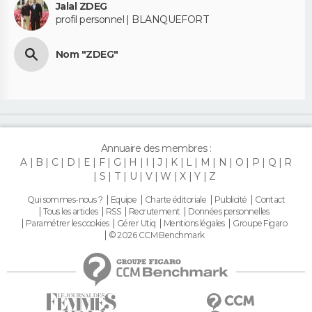
Jalal ZDEG
profil personnel | BLANQUEFORT
Nom "ZDEG"
Annuaire des membres :
A
B
C
D
E
F
G
H
I
J
K
L
M
N
O
P
Q
R
S
T
U
V
W
X
Y
Z
Qui sommes-nous ?
Equipe
Charte éditoriale
Publicité
Contact
Tous les articles
RSS
Recrutement
Données personnelles
Paramétrer les cookies
Gérer Utiq
Mentions légales
Groupe Figaro
© 2026 CCM Benchmark