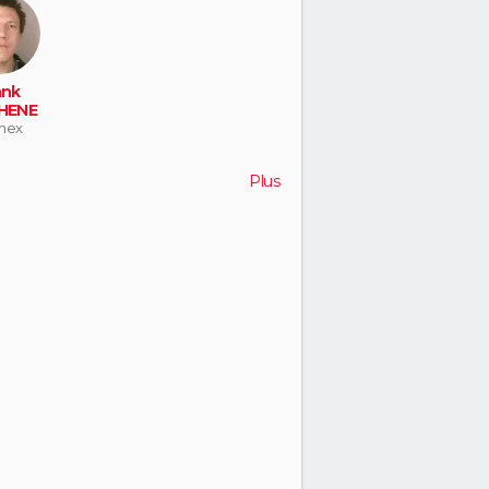
ank
HENE
nex
Plus