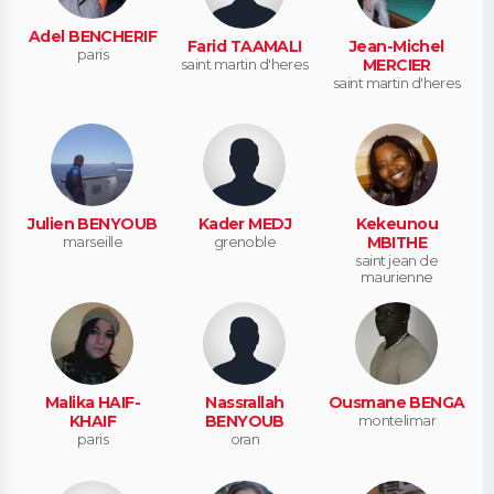
Adel BENCHERIF
Farid TAAMALI
Jean-Michel
paris
saint martin d'heres
MERCIER
saint martin d'heres
Julien BENYOUB
Kader MEDJ
Kekeunou
marseille
grenoble
MBITHE
saint jean de
maurienne
Malika HAIF-
Nassrallah
Ousmane BENGA
KHAIF
BENYOUB
montelimar
paris
oran