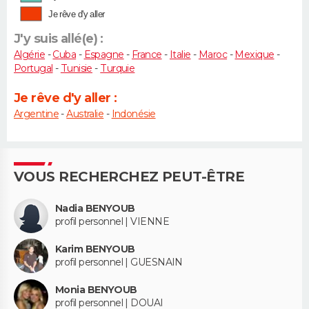
Je rêve d'y aller
J'y suis allé(e) :
Algérie
-
Cuba
-
Espagne
-
France
-
Italie
-
Maroc
-
Mexique
-
Portugal
-
Tunisie
-
Turquie
Je rêve d'y aller :
Argentine
-
Australie
-
Indonésie
VOUS RECHERCHEZ PEUT-ÊTRE
Nadia BENYOUB
profil personnel | VIENNE
Karim BENYOUB
profil personnel | GUESNAIN
Monia BENYOUB
profil personnel | DOUAI