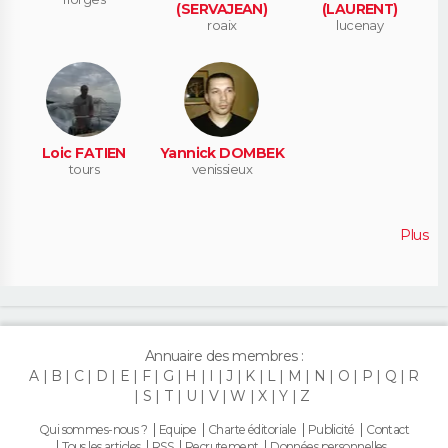
(SERVAJEAN)
(LAURENT)
roaix
lucenay
Loic FATIEN
Yannick DOMBEK
tours
venissieux
Plus
Annuaire des membres :
A
B
C
D
E
F
G
H
I
J
K
L
M
N
O
P
Q
R
S
T
U
V
W
X
Y
Z
Qui sommes-nous ?
Equipe
Charte éditoriale
Publicité
Contact
Tous les articles
RSS
Recrutement
Données personnelles