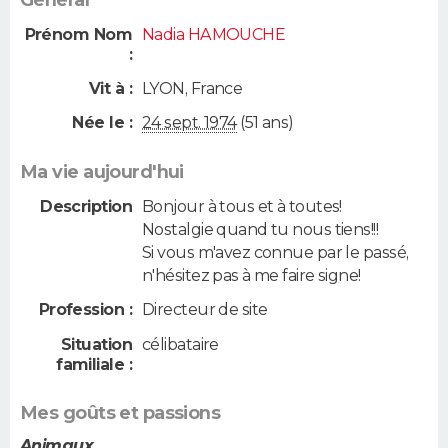
Général
Prénom Nom
Nadia HAMOUCHE
:
Vit à :
LYON
,
France
Née le :
24 sept. 1974
(51 ans)
Ma vie aujourd'hui
Description
Bonjour à tous et à toutes!
Nostalgie quand tu nous tiens!!!
Si vous m'avez connue par le passé,
n'hésitez pas à me faire signe!
Profession :
Directeur de site
Situation
célibataire
familiale :
Mes goûts et passions
Animaux