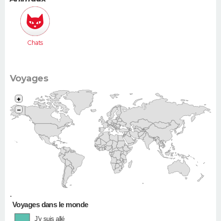
Chats
Voyages
+
−
•
Voyages dans le monde
J'y suis allé