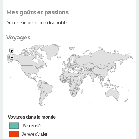
Mes goûts et passions
Aucune information disponible
Voyages
+
−
•
Voyages dans le monde
J'y suis allé
Je rêve d'y aller