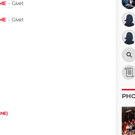
ME
-
Givet
ME
-
Givet
PH
INE)