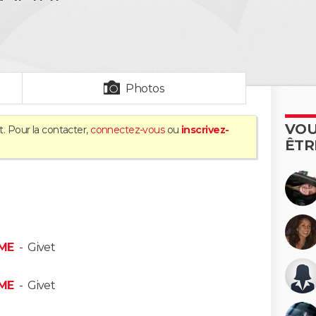
Photos
VOU
t. Pour la contacter,
connectez-vous
ou
inscrivez-
ÊTR
ME
-
Givet
ME
-
Givet