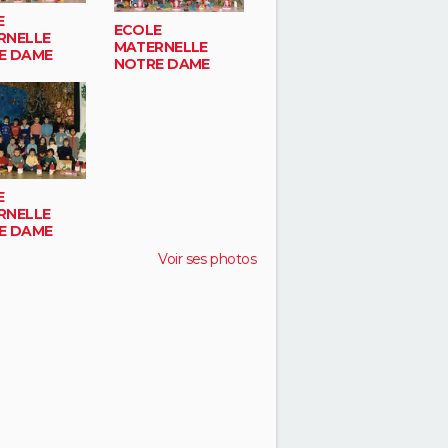
E
ECOLE
RNELLE
MATERNELLE
E DAME
NOTRE DAME
E
RNELLE
E DAME
Voir ses photos