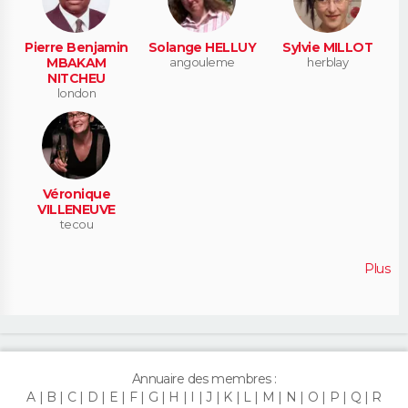
Pierre Benjamin
Solange HELLUY
Sylvie MILLOT
MBAKAM
angouleme
herblay
NITCHEU
london
Véronique
VILLENEUVE
tecou
Plus
Annuaire des membres :
A
B
C
D
E
F
G
H
I
J
K
L
M
N
O
P
Q
R