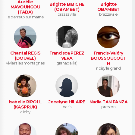
Aurélie
Brigitte BIBICHE
Brigitte
MAVOUNGOU
(OBAMBET)
OBAMBET
(TABA)
brazzaville
brazzaville
le perreux sur marne
Chantal REGIS
Francisca PEREZ
Francis-Valéry
(DOUREL)
VERA
BOUSSOUGOUT
viviers les montagnes
granada (la)
H
noisy le grand
Isabelle RIPOLL
Jocelyne HILAIRE
Nadia TAN PANZA
(KASPRUK)
paris
preston
clichy