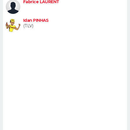
Fabrice LAURENT
FORUM
Lifestyle
Sport
Television
Cinema
Bricolage
Culture
Auto
Voyage
Idan PINHAS
(TLV)