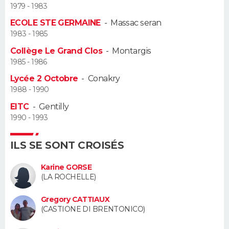
1979 - 1983
Guide de la santé
Médicaments
+
Alimentation
Maladies
Sommeil
ECOLE STE GERMAINE
-
Massac seran
VOYAGE
1983 - 1985
City break
Voyage de noces
Climat
Destinations
Voyage nature
Forum
+
PHOTO
Collège Le Grand Clos
-
Montargis
1985 - 1986
GUIDES D'ACHAT
Lycée 2 Octobre
-
Conakry
1988 - 1990
BONS PLANS
EITC
-
Gentilly
1990 - 1993
CARTE DE VOEUX
Carte Bonne année
Carte Pâques
Carte de Noël
Carte Saint-Valentin
Carte d'anniversaire
DICTIONNAIRE
ILS SE SONT CROISÉS
Biographies
Expressions
Dictionnaire
Citations
Proverbes
Karine GORSE
PROGRAMME TV
(LA ROCHELLE)
COPAINS D'AVANT
Gregory CATTIAUX
(CASTIONE DI BRENTONICO)
Se connecter
Collèges
Universités
Service militaire
S'inscrire
Lycées
Primaires
Entreprises
Avis de recherche
AVIS DE DÉCÈS