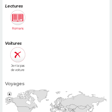
Lectures
Romans
Voitures
Je n'ai pas
de voiture
Voyages
+
−