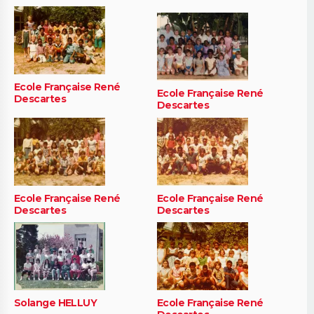
Ecole Française René
Ecole Française René
Descartes
Descartes
Ecole Française René
Ecole Française René
Descartes
Descartes
Solange HELLUY
Ecole Française René