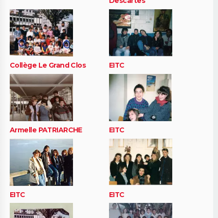
Descartes
Collège Le Grand Clos
EITC
Armelle PATRIARCHE
EITC
EITC
EITC