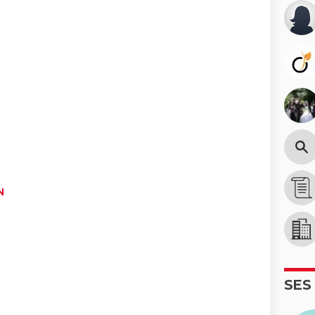
N
SES