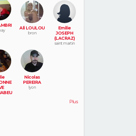
AMBRI
Ali LOULOU
Emilie
nay
bron
JOSEPH
(LACRAZ)
saint martin
lie
Nicolas
ONNE
PEREIRA
VE
lyon
NABEU
)
Plus
ottier