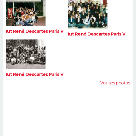
FORUM
Lifestyle
Sport
Television
Cinema
Bricolage
Culture
Auto
Voyage
Iut René Descartes Paris V
Iut René Descartes Paris V
Iut René Descartes Paris V
Voir ses photos