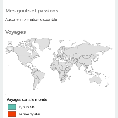
Mes goûts et passions
Aucune information disponible
Voyages
+
−
•
Voyages dans le monde
J'y suis allé
Je rêve d'y aller