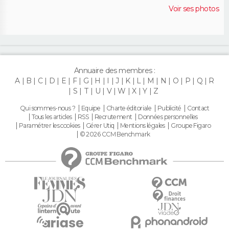
Voir ses photos
Annuaire des membres :
A
B
C
D
E
F
G
H
I
J
K
L
M
N
O
P
Q
R
S
T
U
V
W
X
Y
Z
Qui sommes-nous ?
Equipe
Charte éditoriale
Publicité
Contact
Tous les articles
RSS
Recrutement
Données personnelles
Paramétrer les cookies
Gérer Utiq
Mentions légales
Groupe Figaro
© 2026 CCM Benchmark