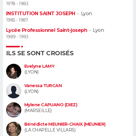
1978 - 1983
Guide de la santé
Médicaments
+
Alimentation
Maladies
Sommeil
INSTITUTION SAINT JOSEPH
-
Lyon
VOYAGE
1985 - 1987
City break
Voyage de noces
Climat
Destinations
Voyage nature
Forum
+
PHOTO
Lycée Professionnel Saint-joseph
-
Lyon
1989 - 1993
GUIDES D'ACHAT
ILS SE SONT CROISÉS
BONS PLANS
Evelyne LAMY
CARTE DE VOEUX
(LYON)
Carte Bonne année
Carte Pâques
Carte de Noël
Carte Saint-Valentin
Carte d'anniversaire
DICTIONNAIRE
Vanessa TURCAN
(LYON)
Biographies
Expressions
Dictionnaire
Citations
Proverbes
PROGRAMME TV
Mylene CAPUANO (DIEZ)
(MARSEILLE)
COPAINS D'AVANT
Bénédicte MEUNIER-CHAIX (MEUNIER)
Se connecter
Collèges
Universités
Service militaire
S'inscrire
Lycées
Primaires
Entreprises
Avis de recherche
AVIS DE DÉCÈS
(LA CHAPELLE VILLARS)