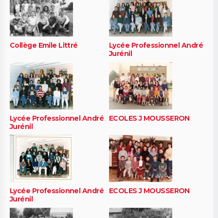
Collège Emile Littré
Lycée Professionnel André
Jurénil
Lycée Professionnel André
ECOLES J MOUSSERON
Jurénil
Lycée Professionnel André
ECOLES J MOUSSERON
Jurénil