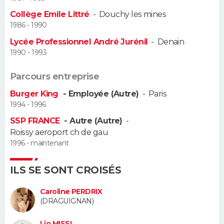
Collège Emile Littré
-
Douchy les mines
Guide de la santé
Médicaments
+
Alimentation
Maladies
Sommeil
VOYAGE
1986 - 1990
Lycée Professionnel André Jurénil
-
Denain
City break
Voyage de noces
Climat
Destinations
Voyage nature
Forum
+
PHOTO
1990 - 1993
GUIDES D'ACHAT
Parcours entreprise
Burger King
- Employée (Autre)
-
Paris
BONS PLANS
1994 - 1996
CARTE DE VOEUX
SSP FRANCE
- Autre (Autre)
-
Roissy aeroport ch de gau
Carte Bonne année
Carte Pâques
Carte de Noël
Carte Saint-Valentin
Carte d'anniversaire
DICTIONNAIRE
1996 - maintenant
Biographies
Expressions
Dictionnaire
Citations
Proverbes
PROGRAMME TV
ILS SE SONT CROISÉS
COPAINS D'AVANT
Caroline PERDRIX
(DRAGUIGNAN)
Se connecter
Collèges
Universités
Service militaire
S'inscrire
Lycées
Primaires
Entreprises
Avis de recherche
AVIS DE DÉCÈS
Lio MISSI