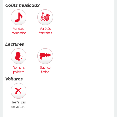
sculpture...
ie
)
Goûts musicaux
Variétés
Variétés
internation
françaises
ales
Lectures
Romans
Science
policiers
fiction
Voitures
Je n'ai pas
de voiture