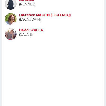
FORUM
(RENNES)
Lifestyle
Sport
Television
Cinema
Bricolage
Culture
Auto
Voyage
Laurence MACHIN (LECLERCQ)
(ESCAUDAIN)
David SYKULA
(CALAIS)