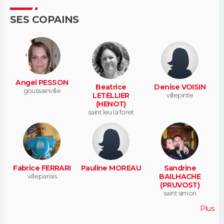
SES COPAINS
Angel PESSON
Beatrice
Denise VOISIN
goussainville
LETELLIER
villepinte
(HENOT)
saint leu la foret
Fabrice FERRARI
Pauline MOREAU
Sandrine
villeparisis
BAILHACHE
(PRUVOST)
saint simon
Plus