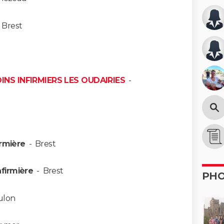
-
Brest
INS INFIRMIERS LES OUDAIRIES
-
irmière
-
Brest
nfirmière
-
Brest
PH
ulon