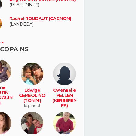
(PLABENNEC)
Rachel ROUDAUT (GAGNON)
(LANDEDA)
 COPAINS
ne
Edwige
Gwenaelle
TIN
GERBOLINO
PELLEN
DOUIN
(TONINI)
(KERBEREN
)
le pradet
ES)
net
portsall