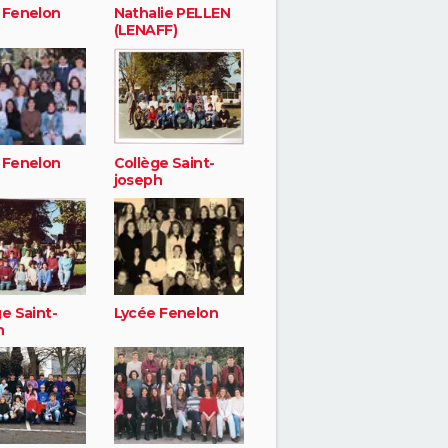
 Fenelon
Nathalie PELLEN
(LENAFF)
 Fenelon
Collège Saint-
joseph
e Saint-
Lycée Fenelon
h