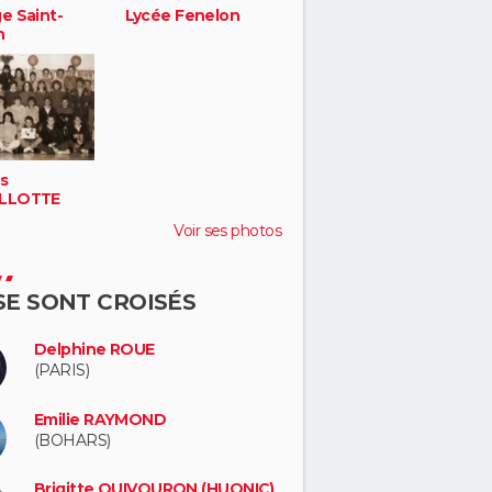
e Saint-
Lycée Fenelon
h
s
ILLOTTE
Voir ses photos
 SE SONT CROISÉS
Delphine ROUE
(PARIS)
Emilie RAYMOND
(BOHARS)
Brigitte QUIVOURON (HUONIC)