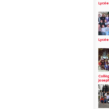
Lycée
Lycée
Collèg
josep