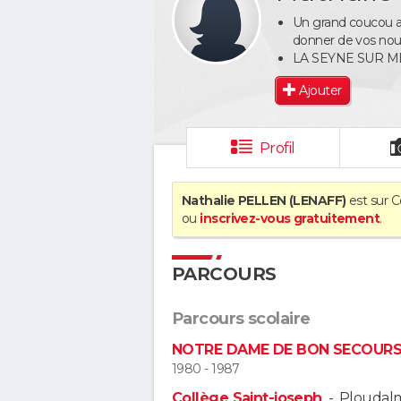
Un grand coucou a 
donner de vos nouv
LA SEYNE SUR M
Ajouter
Profil
Nathalie PELLEN (LENAFF)
est sur C
ou
inscrivez-vous gratuitement
.
PARCOURS
Parcours scolaire
NOTRE DAME DE BON SECOUR
1980 - 1987
Collège Saint-joseph
-
Ploudal