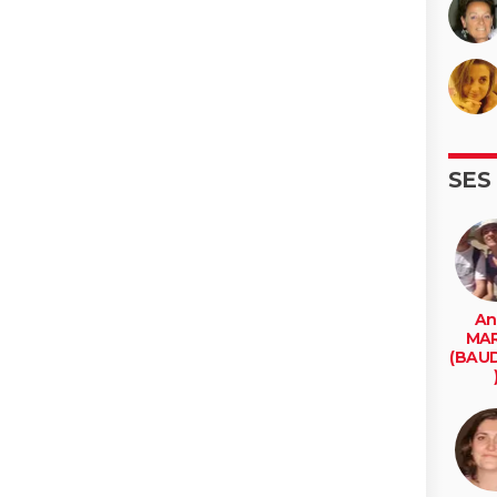
SES
An
MAR
(BAU
be