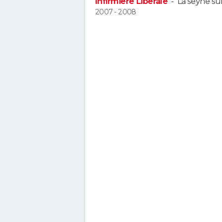
Infirmiere Liberale
-
La seyne su
2007 - 2008