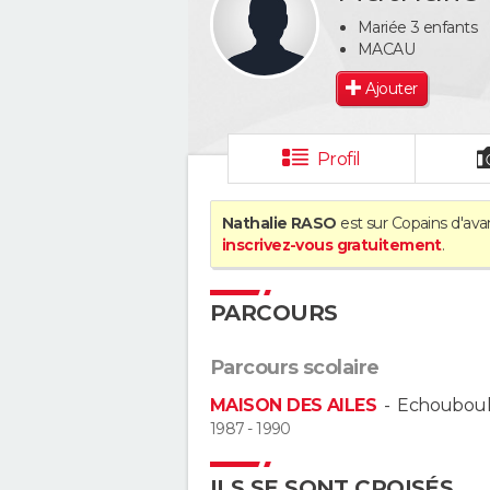
Mariée 3 enfants
MACAU
Ajouter
Profil
Nathalie RASO
est sur Copains d'ava
inscrivez-vous gratuitement
.
PARCOURS
Parcours scolaire
MAISON DES AILES
-
Echouboul
1987 - 1990
ILS SE SONT CROISÉS