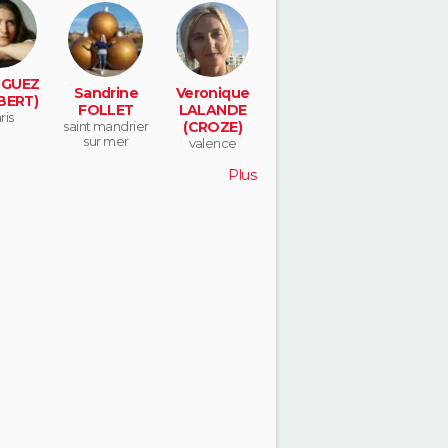
 GUEZ
Sandrine
Veronique
BERT)
FOLLET
LALANDE
ris
saint mandrier
(CROZE)
sur mer
valence
Plus