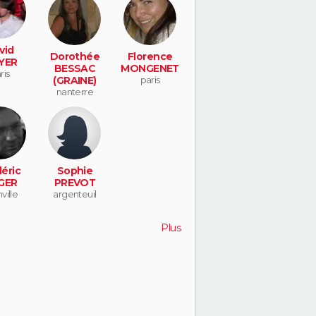
vid
Dorothée
Florence
YER
BESSAC
MONGENET
ris
(GRAINE)
paris
nanterre
éric
Sophie
GER
PREVOT
ville
argenteuil
Plus