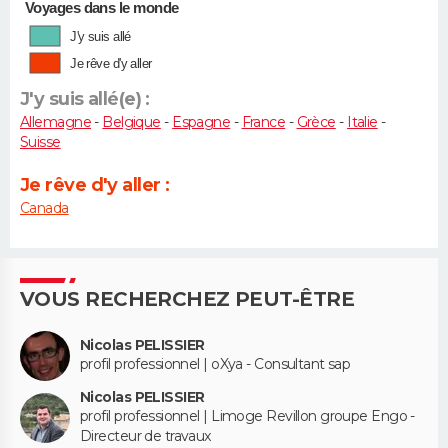
Voyages dans le monde
J'y suis allé
Je rêve d'y aller
J'y suis allé(e) :
Allemagne
-
Belgique
-
Espagne
-
France
-
Grèce
-
Italie
-
Suisse
Je rêve d'y aller :
Canada
VOUS RECHERCHEZ PEUT-ÊTRE
Nicolas PELISSIER
profil professionnel | oXya - Consultant sap
Nicolas PELISSIER
profil professionnel | Limoge Revillon groupe Engo -
Directeur de travaux