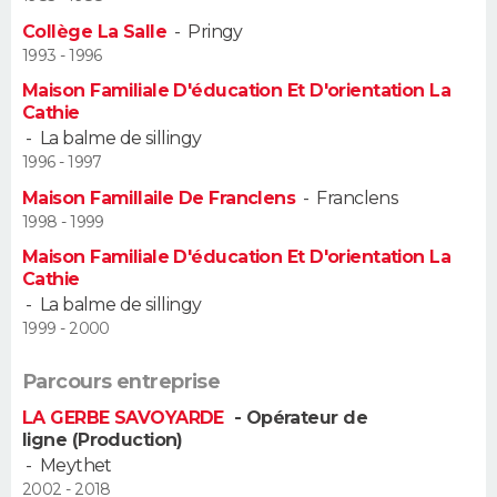
Collège La Salle
-
Pringy
Guide de la santé
Médicaments
+
Alimentation
Maladies
Sommeil
VOYAGE
1993 - 1996
Maison Familiale D'éducation Et D'orientation La
City break
Voyage de noces
Climat
Destinations
Voyage nature
Forum
+
PHOTO
Cathie
-
La balme de sillingy
GUIDES D'ACHAT
1996 - 1997
Maison Famillaile De Franclens
-
Franclens
BONS PLANS
1998 - 1999
Maison Familiale D'éducation Et D'orientation La
CARTE DE VOEUX
Cathie
Carte Bonne année
Carte Pâques
Carte de Noël
Carte Saint-Valentin
Carte d'anniversaire
-
La balme de sillingy
DICTIONNAIRE
1999 - 2000
Biographies
Expressions
Dictionnaire
Citations
Proverbes
PROGRAMME TV
Parcours entreprise
COPAINS D'AVANT
LA GERBE SAVOYARDE
- Opérateur de
ligne (Production)
Se connecter
Collèges
Universités
Service militaire
S'inscrire
Lycées
Primaires
Entreprises
Avis de recherche
-
Meythet
AVIS DE DÉCÈS
2002 - 2018