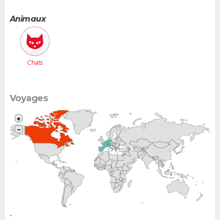
moyenne
(Megane,
Animaux
307...)
Chats
Voyages
+
−
•