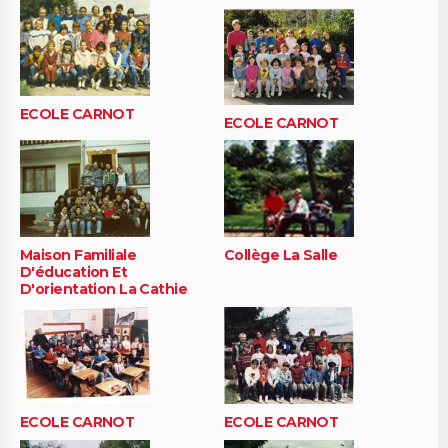
ECOLE CARNOT
ECOLE CARNOT
Maison Familiale
Collège La Salle
D'éducation Et
D'orientation La Cathie
ECOLE CARNOT
ECOLE CARNOT