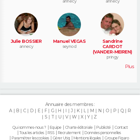
annecy
annecy
Julie BOSSIER
Manuel VEGAS
Sandrine
annecy
seynod
CARDOT
(VANDER-MEIREN)
pringy
Plus
Annuaire des membres :
A
B
C
D
E
F
G
H
I
J
K
L
M
N
O
P
Q
R
S
T
U
V
W
X
Y
Z
Qui sommes-nous ?
Equipe
Charte éditoriale
Publicité
Contact
Tous les articles
RSS
Recrutement
Données personnelles
Paramétrer les cookies
Gérer Utiq
Mentions légales
Groupe Figaro