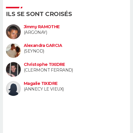
FORUM
ILS SE SONT CROISÉS
Lifestyle
Sport
Television
Cinema
Bricolage
Culture
Auto
Voyage
Jimmy RAMOTHE
(ARGONAY)
Alexandra GARCIA
(SEYNOD)
Christophe TIXIDRE
(CLERMONT FERRAND)
Magalie TIXIDRE
(ANNECY LE VIEUX)