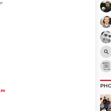
er
PH
INI