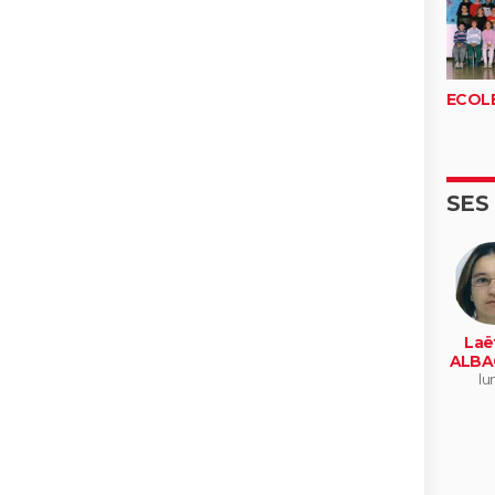
ECOLE
SES
Laët
ALBA
lu