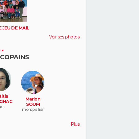
 JEU DE MAIL
Voir ses photos
 COPAINS
itia
Marion
GNAC
SOUM
nel
montpellier
Plus