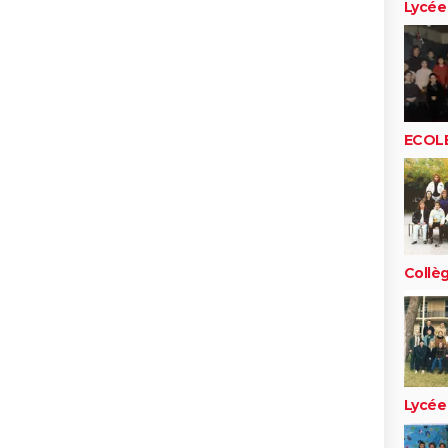
Lycée
ECOLE
Collè
Lycée