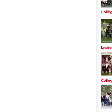
Collè
Lycée
Collè