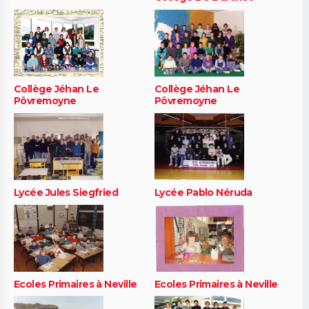
Collège Jéhan Le
Collège Jéhan Le
Pôvremoyne
Pôvremoyne
Lycée Jules Siegfried
Lycée Pablo Néruda
Ecoles Primaires à Neville
Ecoles Primaires à Neville