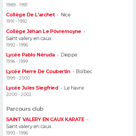
1989 - 1991
FORUM
Collège De L'archet
-
Nice
Lifestyle
Sport
Television
Cinema
Bricolage
Culture
Auto
Voyage
1991 - 1992
Collège Jéhan Le Pôvremoyne
-
Saint valery en caux
1992 - 1996
Lycée Pablo Néruda
-
Dieppe
1996 - 1999
Lycée Pierre De Coubertin
-
Bolbec
1999 - 2000
Lycée Jules Siegfried
-
Le havre
2000 - 2002
Parcours club
SAINT VALERY EN CAUX KARATE
-
Saint valery en caux
1993 - 1996