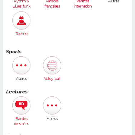
Rythm &
Variétés
Variétés
Autres
Blues, funk
françaises
internation
ales
Techno
Sports
Autres
Volley-ball
Lectures
Bandes
Autres
dessinées