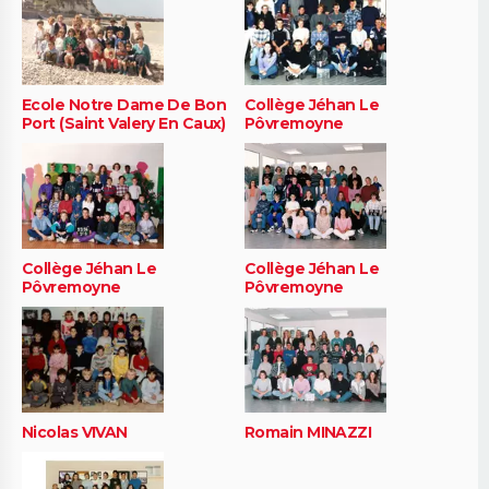
Ecole Notre Dame De Bon
Collège Jéhan Le
Port (Saint Valery En Caux)
Pôvremoyne
Collège Jéhan Le
Collège Jéhan Le
Pôvremoyne
Pôvremoyne
Nicolas VIVAN
Romain MINAZZI