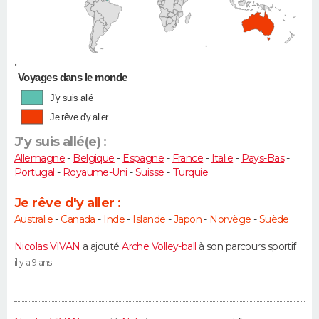
•
Voyages dans le monde
J'y suis allé
Je rêve d'y aller
J'y suis allé(e) :
Allemagne
-
Belgique
-
Espagne
-
France
-
Italie
-
Pays-Bas
-
Portugal
-
Royaume-Uni
-
Suisse
-
Turquie
Je rêve d'y aller :
Australie
-
Canada
-
Inde
-
Islande
-
Japon
-
Norvège
-
Suède
Nicolas VIVAN
a ajouté
Arche Volley-ball
à son parcours sportif
il y a 9 ans