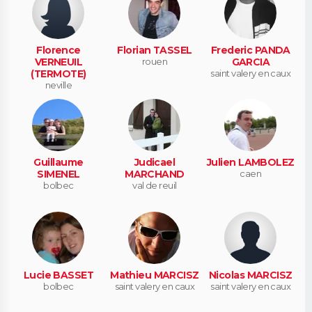
Florence
Florian TASSEL
Frederic PANDA
VERNEUIL
rouen
GARCIA
(TERMOTE)
saint valery en caux
neville
Guillaume
Judicael
Julien LAMBOLEZ
SIMENEL
MARCHAND
caen
bolbec
val de reuil
Lucie BASSET
Mathieu MARCISZ
Nicolas MARCISZ
bolbec
saint valery en caux
saint valery en caux