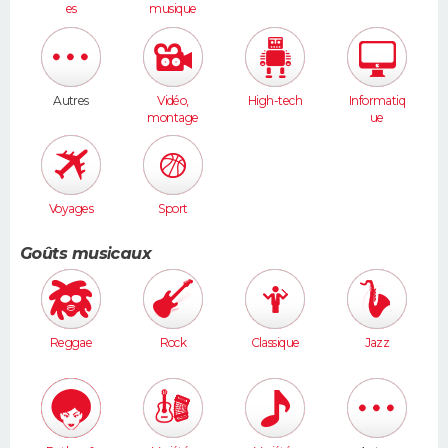
es
musique
Autres
Vidéo,
High-tech
Informatiq
montage
ue
Voyages
Sport
Goûts musicaux
Reggae
Rock
Classique
Jazz