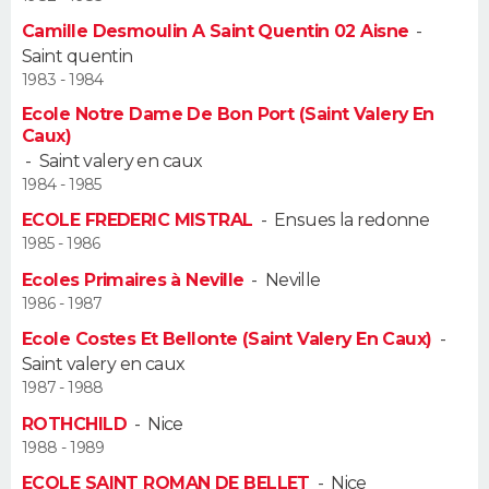
Camille Desmoulin A Saint Quentin 02 Aisne
-
Guide de la santé
Médicaments
+
Alimentation
Maladies
Sommeil
VOYAGE
Saint quentin
1983 - 1984
City break
Voyage de noces
Climat
Destinations
Voyage nature
Forum
+
PHOTO
Ecole Notre Dame De Bon Port (Saint Valery En
Caux)
GUIDES D'ACHAT
-
Saint valery en caux
1984 - 1985
BONS PLANS
ECOLE FREDERIC MISTRAL
-
Ensues la redonne
1985 - 1986
CARTE DE VOEUX
Ecoles Primaires à Neville
-
Neville
Carte Bonne année
Carte Pâques
Carte de Noël
Carte Saint-Valentin
Carte d'anniversaire
1986 - 1987
DICTIONNAIRE
Ecole Costes Et Bellonte (Saint Valery En Caux)
-
Biographies
Expressions
Dictionnaire
Citations
Proverbes
PROGRAMME TV
Saint valery en caux
1987 - 1988
COPAINS D'AVANT
ROTHCHILD
-
Nice
1988 - 1989
Se connecter
Collèges
Universités
Service militaire
S'inscrire
Lycées
Primaires
Entreprises
Avis de recherche
AVIS DE DÉCÈS
ECOLE SAINT ROMAN DE BELLET
-
Nice