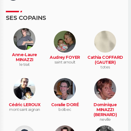
SES COPAINS
Anne-Laure
Audrey FOYER
Cathia COFFARD
MINAZZI
saint arnoult
(GAUTIER)
le trait
totes
Cédric LEROUX
Coralie DORÉ
Dominique
mont saint aignan
bolbec
MINAZZI
(BERNARD)
neville