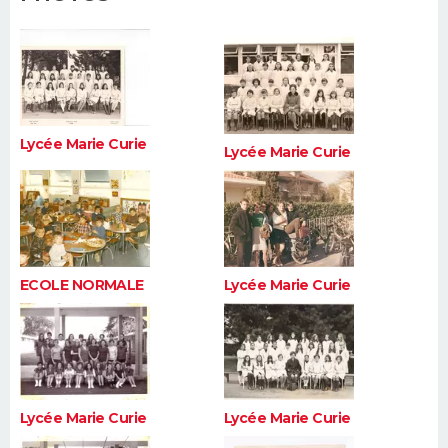
FORUM
Lifestyle
Sport
Television
Cinema
Bricolage
Culture
Auto
Voyage
Lycée Marie Curie
Lycée Marie Curie
ECOLE NORMALE
Lycée Marie Curie
Lycée Marie Curie
Lycée Marie Curie