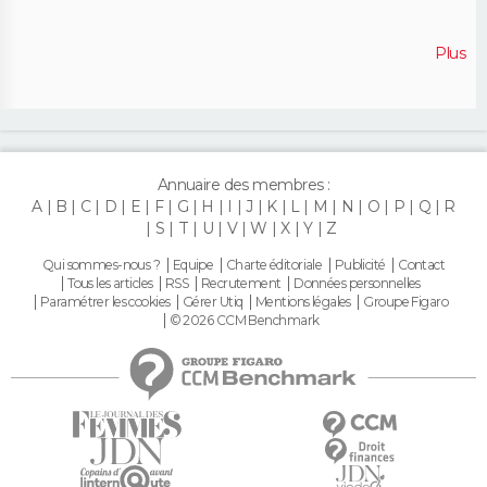
Plus
Annuaire des membres :
A
B
C
D
E
F
G
H
I
J
K
L
M
N
O
P
Q
R
S
T
U
V
W
X
Y
Z
Qui sommes-nous ?
Equipe
Charte éditoriale
Publicité
Contact
Tous les articles
RSS
Recrutement
Données personnelles
Paramétrer les cookies
Gérer Utiq
Mentions légales
Groupe Figaro
© 2026 CCM Benchmark