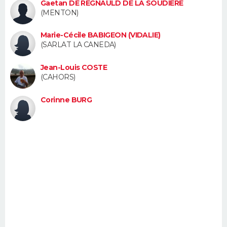
Gaetan DE REGNAULD DE LA SOUDIÈRE
FORUM
(MENTON)
Lifestyle
Sport
Television
Cinema
Bricolage
Culture
Auto
Voyage
Marie-Cécile BABIGEON (VIDALIE)
(SARLAT LA CANEDA)
Jean-Louis COSTE
(CAHORS)
Corinne BURG