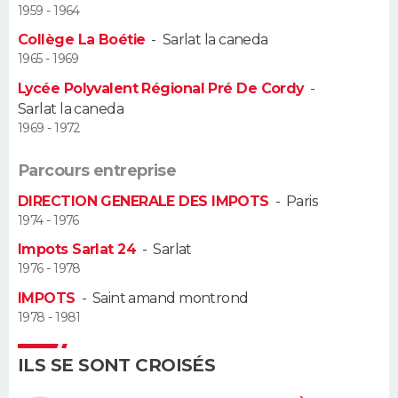
1959 - 1964
Guide de la santé
Médicaments
+
Alimentation
Maladies
Sommeil
Collège La Boétie
-
Sarlat la caneda
VOYAGE
1965 - 1969
City break
Voyage de noces
Climat
Destinations
Voyage nature
Forum
+
PHOTO
Lycée Polyvalent Régional Pré De Cordy
-
Sarlat la caneda
GUIDES D'ACHAT
1969 - 1972
BONS PLANS
Parcours entreprise
DIRECTION GENERALE DES IMPOTS
-
Paris
CARTE DE VOEUX
1974 - 1976
Carte Bonne année
Carte Pâques
Carte de Noël
Carte Saint-Valentin
Carte d'anniversaire
DICTIONNAIRE
Impots Sarlat 24
-
Sarlat
1976 - 1978
Biographies
Expressions
Dictionnaire
Citations
Proverbes
PROGRAMME TV
IMPOTS
-
Saint amand montrond
1978 - 1981
COPAINS D'AVANT
ILS SE SONT CROISÉS
Se connecter
Collèges
Universités
Service militaire
S'inscrire
Lycées
Primaires
Entreprises
Avis de recherche
AVIS DE DÉCÈS