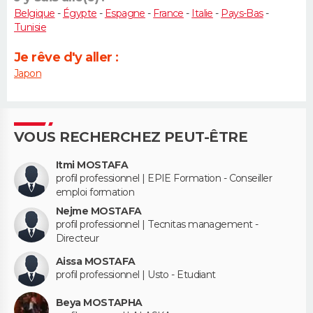
Belgique
-
Égypte
-
Espagne
-
France
-
Italie
-
Pays-Bas
-
Tunisie
Je rêve d'y aller :
Japon
VOUS RECHERCHEZ PEUT-ÊTRE
Itmi MOSTAFA
profil professionnel | EPIE Formation - Conseiller
emploi formation
Nejme MOSTAFA
profil professionnel | Tecnitas management -
Directeur
Aissa MOSTAFA
profil professionnel | Usto - Etudiant
Beya MOSTAPHA