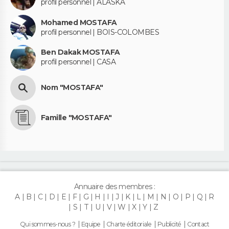
profil personnel | ALASKA
Mohamed MOSTAFA
profil personnel | BOIS-COLOMBES
Ben Dakak MOSTAFA
profil personnel | CASA
Nom "MOSTAFA"
Famille "MOSTAFA"
Annuaire des membres :
A
B
C
D
E
F
G
H
I
J
K
L
M
N
O
P
Q
R
S
T
U
V
W
X
Y
Z
Qui sommes-nous ?
Equipe
Charte éditoriale
Publicité
Contact