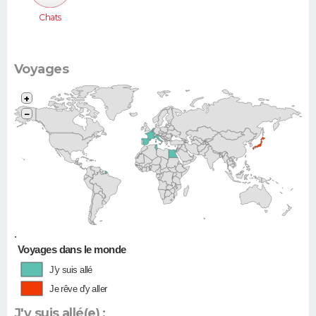
Chats
Voyages
+
−
•
Voyages dans le monde
J'y suis allé
Je rêve d'y aller
J'y suis allé(e) :