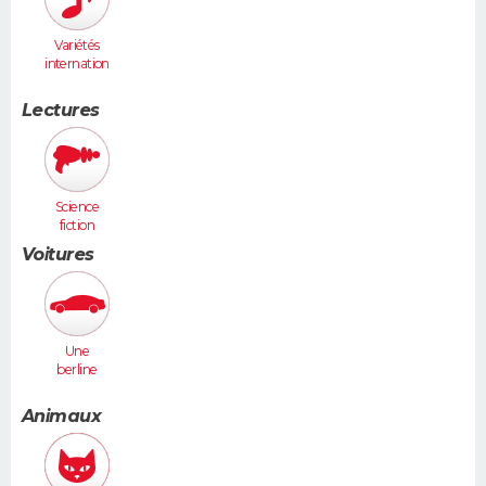
Variétés
internation
ales
Lectures
Science
fiction
Voitures
Une
berline
(Laguna,
406...)
Animaux