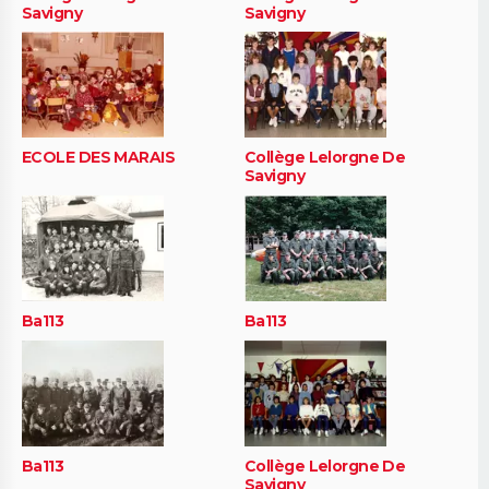
Savigny
Savigny
ECOLE DES MARAIS
Collège Lelorgne De
Savigny
Ba113
Ba113
Ba113
Collège Lelorgne De
Savigny