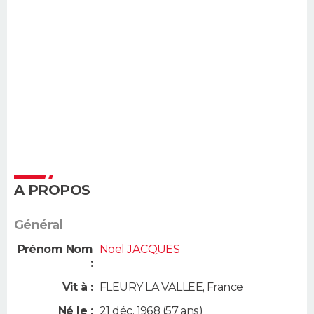
A PROPOS
Général
Prénom Nom
Noel JACQUES
:
Vit à :
FLEURY LA VALLEE
,
France
Né le :
21 déc. 1968
(57 ans)