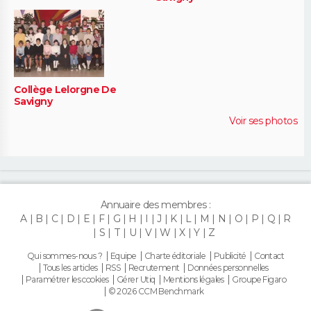
Collège Lelorgne De
Savigny
Voir ses photos
Annuaire des membres :
A
B
C
D
E
F
G
H
I
J
K
L
M
N
O
P
Q
R
S
T
U
V
W
X
Y
Z
Qui sommes-nous ?
Equipe
Charte éditoriale
Publicité
Contact
Tous les articles
RSS
Recrutement
Données personnelles
Paramétrer les cookies
Gérer Utiq
Mentions légales
Groupe Figaro
© 2026 CCM Benchmark